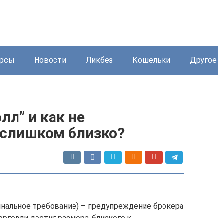
урсы
Новости
Ликбез
Кошельки
Другое
лл” и как не
 слишком близко?
ржинальное требование) – предупреждение брокера
орговли достиг размера, близкого к