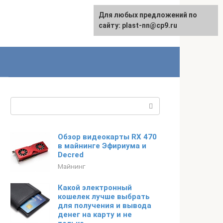
Для любых предложений по
сайту: plast-nn@cp9.ru
Поиск:
Обзор видеокарты RX 470
в майнинге Эфириума и
Decred
Майнинг
Какой электронный
кошелек лучше выбрать
для получения и вывода
денег на карту и не