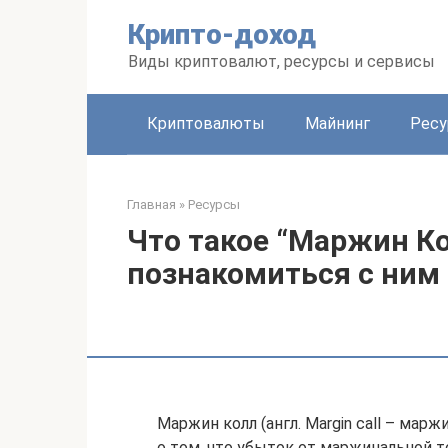
Перейти
Крипто-доход
к
контенту
Виды криптовалют, ресурсы и сервисы
Криптовалюты
Майнинг
Рес
Главная
»
Ресурсы
Что такое “Маржин Ко
познакомиться с ним
Маржин колл (англ. Margin call – ма
о том, что убыток от маржинальной т