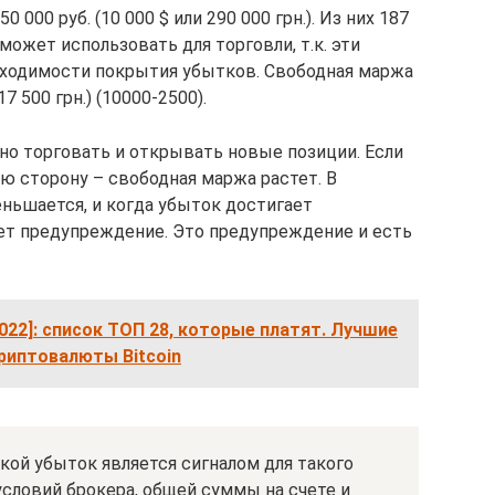
0 000 руб. (10 000 $ или 290 000 грн.). Из них 187
не может использовать для торговли, т.к. эти
бходимости покрытия убытков. Свободная маржа
17 500 грн.) (10000-2500).
но торговать и открывать новые позиции. Если
ю сторону – свободная маржа растет. В
еньшается, и когда убыток достигает
ает предупреждение. Это предупреждение и есть
022]: список ТОП 28, которые платят. Лучшие
риптовалюты Bitcoin
акой убыток является сигналом для такого
словий брокера, общей суммы на счете и