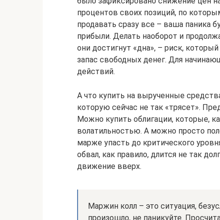
было зафиксировано снижение цен на
процентов своих позиций, по которы
продавать сразу все – ваша паника 
прибыли. Делать наоборот и продолжа
они достигнут «дна», – риск, которы
запас свободных денег. Для начинаю
действий.
А что купить на вырученные средств
которую сейчас не так «трясет». Пре
Можно купить облигации, которые, к
волатильностью. А можно просто поло
марже упасть до критического уровня
обвал, как правило, длится не так до
движение вверх.
Маржин колл – это ситуация, безус
произошло, не паникуйте. Просчи