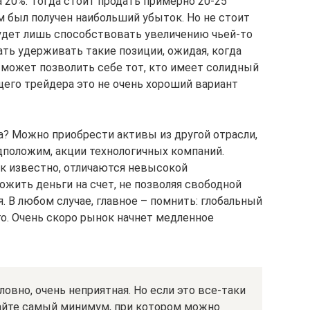
 20%. Тогда стоит продать примерно 20-25
м был получен наибольший убыток. Но не стоит
будет лишь способствовать увеличению чьей-то
ть удерживать такие позиции, ожидая, когда
й может позволить себе тот, кто имеет солидный
щего трейдера это не очень хороший вариант
а? Можно приобрести активы из другой отрасли,
дположим, акции технологичных компаний.
ак известно, отличаются невысокой
жить деньги на счет, не позволяя свободной
. В любом случае, главное – помнить: глобальный
лго. Очень скоро рынок начнет медленное
ловно, очень неприятная. Но если это все-таки
тайте самый минимум, при котором можно