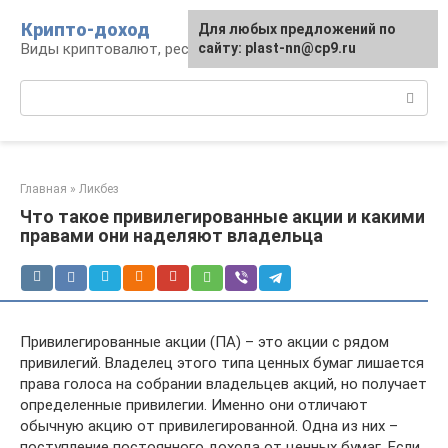
Перейти
Крипто-доход
Для любых предложений по
к
Виды криптовалют, ресурсы и сервисы
сайту: plast-nn@cp9.ru
контенту
Поиск:
Главная
»
Ликбез
Что такое привилегированные акции и какими
правами они наделяют владельца
Привилегированные акции (ПА) – это акции с рядом
привилегий. Владелец этого типа ценных бумаг лишается
права голоса на собрании владельцев акций, но получает
определенные привилегии. Именно они отличают
обычную акцию от привилегированной. Одна из них –
поступление постоянного дохода от ценных бумаг. Если