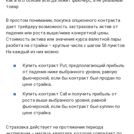
как в его основе всегда лежит фьючерс, а не реальный
товар.
В простом понимании, покупка опционного контракта
дает трейдеру возможность застраховать актив от
падения или роста выше/ниже конкретной цены.
Стоимость актива или значения курса валютной пары
разбита на страйки – круглые числа с шагом 50 пунктов.
На каждый из них можно:
Купить контракт Put, предполагающий прибыль
от падения ниже выбранного уровня, равную
фьючерсной, если бы контракт был продан по
цене страйка;
Купить контракт Call и получить прибыль от
роста выше выбранного уровня, равной
фьючерсной, если бы контракт был куплен по
цене страйка.
Страховка действует на протяжении периода
экспирации – месяца, квартала, которая совпадает по