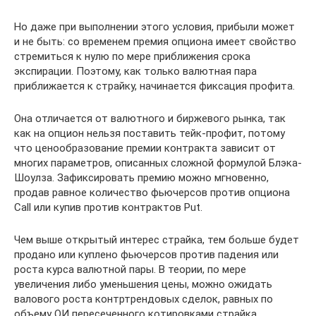
Но даже при выполнении этого условия, прибыли может
и не быть: со временем премия опциона имеет свойство
стремиться к нулю по мере приближения срока
экспирации. Поэтому, как только валютная пара
приближается к страйку, начинается фиксация профита.
Она отличается от валютного и биржевого рынка, так
как на опцион нельзя поставить тейк-профит, потому
что ценообразование премии контракта зависит от
многих параметров, описанных сложной формулой Блэка-
Шоулза. Зафиксировать премию можно мгновенно,
продав равное количество фьючерсов против опциона
Call или купив против контрактов Put.
Чем выше открытый интерес страйка, тем больше будет
продано или куплено фьючерсов против падения или
роста курса валютной пары. В теории, по мере
увеличения либо уменьшения цены, можно ожидать
валового роста контртрендовых сделок, равных по
объему ОИ пересеченного котировками страйка.