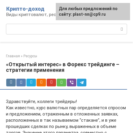
Перейти
Крипто-доход
Для любых предложений по
к
Виды криптовалют, ресурсы и сервисы
сайту: plast-nn@cp9.ru
контенту
Поиск:
Главная
»
Ресурсы
«Открытый интерес» в Форекс трейдинге –
стратегии применения
Здравствуйте, коллеги трейдеры!
Как известно, курс валютных пар определяется спросом
и предложением, отраженным в отложенных заявках,
расположенных в так называемом “стакане”, и в уже
прошедших сделках по рынку, выраженных в объеме
торгов. Значение этого параметра, совместно с