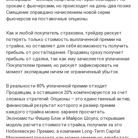
срокам с фьючерсами, но происходит на день-два позже.
Смещение оправдано начислением новой серии
фьючерсов на поставочные опционы.
Как и любой покупатель страховки, трейдер рискует
потерять только стоимость выплаченной премии на
страйке, но оставляет для себя возможность получить
прибыль от роста/падения. Продавец сразу получает
прибыль от сделки, так как ему зачисляется уплаченная
Покупателем премия, но рискует зафиксировать на
момент экспирации ничем не ограниченный убыток.
В реальности 80% уплаченной премии отходит
Продавцам, а оставшиеся 20% компенсируются за счет
сложных стратегий. Опционы – это единственный актив,
финансовый результат которого и размер премии
каждого страйка можно заранее просчитать.
Экономисты Фишер Блэк и Майрон Шоулз, открывшие
модель расчета стоимости страйка, получили за это
Нобелевскую Премию, а компания Long-Term Capital
Management показала, как можно гениально заработать