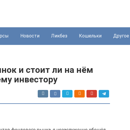
урсы
Новости
Ликбез
Кошельки
Другое
нок и стоит ли на нём
му инвестору
нтов фондового рынка, я незаслуженно обошёл