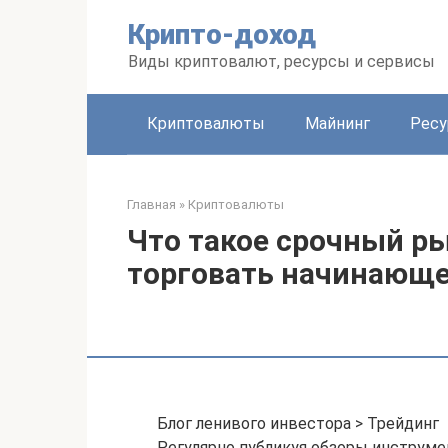
Перейти
Крипто-доход
к
контенту
Виды криптовалют, ресурсы и сервисы
Криптовалюты
Майнинг
Рес
Главная
»
Криптовалюты
Что такое срочный ры
торговать начинающе
Блог ленивого инвестора > Трейдинг
Регулярно публикуя обзоры инструме