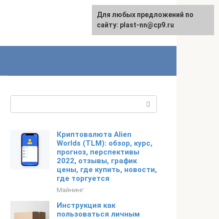
Для любых предложений по
сайту: plast-nn@cp9.ru
Поиск:
Криптовалюта Alien
Worlds (TLM): обзор, курс,
прогноз, перспективы
2022, отзывы, график
цены, где купить, новости,
где торгуется
Майнинг
Инструкция как
пользоваться личным