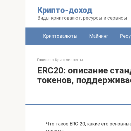
Перейти
Крипто-доход
к
контенту
Виды криптовалют, ресурсы и сервисы
Криптовалюты
Майнинг
Рес
Главная
»
Криптовалюты
ERC20: описание стан
токенов, поддержив
Что такое ERC-20, какие его основны
монеты