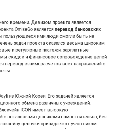
него времени. Девизом проекта является
роекта OmiseGo является
перевод банковских
бы пользующиеся ими люди смогли быть не
речень задач проекта оказался весьма широким:
зовые и регулярные платежи, зарплатные
темы скидок и финансовое сопровождение цепей
ся перевод взаиморасчетов всех направлений с
неты.
ayli из Южной Кореи. Его задачей является
ионного обмена различных учреждений.
 блокчейн ICON имеет высокую
й с остальными цепочками самостоятельно, без
локчейну цепочки принадлежат участникам