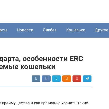
урсы
Новости
Ликбез
Кошельки
Другое
дарта, особенности ERC
аемые кошельки
е преимущества и как правильно хранить такие