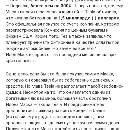
— Dogecoin,
более чем на 300%
. Теперь понятно, почему
Маск так заинтересовался криптой — Tesla объявила,
что купила биткоинов на
1,5 миллиарда (!) долларов
.
Это официальная покупка со счета компании, которую
зарегистрировала Комиссия по ценным бумагам и
биржам США. Кроме того, Tesla также заявила, что
планирует принимать биткоины в качестве оплаты при
покупке автомобилей. Но зачем ей все это?
Илон Маск не просто так последний месяц писал про
криптовалюты
Одно дело, если бы это была покупка самого Маска,
которую он совершил бы из собственных денежных
средств. Но глава Tesla не располагает такой свободной
суммой. Несмотря на то, что он является одним из
богатейших людей мира, большая часть состояния
Илона Маска — акции Tesla. И предприниматель
предпочитает лишний раз взять кредит в банке
(который ему с радостью предоставляют), чем
продавать акции, когда ему нужна крупная сумма денег.
Получается, что Маск смог убедить совет директоров