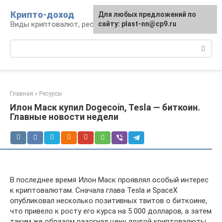
Перейти
Крипто-доход
Для любых предложений по
к
Виды криптовалют, ресурсы и сервисы
сайту: plast-nn@cp9.ru
контенту
Поиск:
Главная
»
Ресурсы
Илон Маск купил Dogecoin, Tesla — биткоин.
Главные новости недели
В последнее время Илон Маск проявлял особый интерес
к криптовалютам. Сначала глава Tesla и SpaceX
опубликовал несколько позитивных твитов о биткоине,
что привело к росту его курса на 5 000 долларов, а затем
таким же образом разогнал цену другой криптовалюты