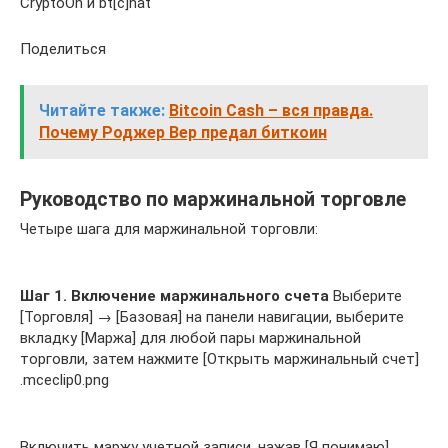
CryptoOn и bt[c]hat
Поделиться
Читайте также:
Bitcoin Cash – вся правда.
Почему Роджер Вер предал биткоин
Руководство по маржинальной торговле
Четыре шага для маржинальной торговли:
Шаг 1. Включение маржинального счета
Выберите
[Торговля] → [Базовая] на панели навигации, выберите
вкладку [Маржа] для любой пары маржинальной
торговли, затем нажмите [Открыть маржинальный счет]
.mceclip0.png
Включить маржу учетной записи, нажав [Я понимаю]