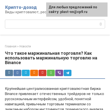
Перейти
Крипто-доход
Для любых предложений по
к
Виды криптовалют, ресурсы и сервисы
сайту: plast-nn@cp9.ru
контенту
Поиск:
Главная
»
Новости
Что такое маржинальная торговля? Как
использовать маржинальную торговлю на
Binance
Крупнейшая централизованная криптовалютная биржа
Binance привлекает отечественных трейдеров не только
русскоязычным интерфейсом, удобной, понятной
навигацией, привычным торговым терминалом со
знакомым набором инструментов технического анализа.