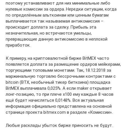
поэтому устанавливают для них минимальные либо
нулевые комиссии за ордера. Нередки ситуации, когда
по определённым альткоинам или ценным бумагам
выплачивается так называемая антикомиссия –
происходит доплата за сделку. Прибыль эта
незначительная, но встречаются умельцы,
превращающие данную антикомиссию в неплохой
приработок.
К примеру, на криптовалютной бирже BitMEX часто
появляется доплата за размещение ордеров мейкерами,
торгующими топовыми монетами. Так, 18.12.2018 за
маржинальную торговлю бессрочными контрактами с
bitcoin (BTX, необычный тикер биткоина) площадка
BitMEX выплачивала 0,025%. А если maker открывает
лонг-позицию, то при плече х100 ему каждые 8 часов
ещё будет начисляться 0,0148%. Вся актуальная
информация официально представлена на основной
странице проекта bitmex.com в разделе «Комиссии».
Любые расклады убыток бирже приносить не будут.