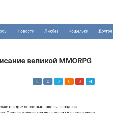
урсы
Новости
Ликбез
Кошельки
Другое
описание великой MMORPG
ляются две основные школы: западная
кая. Первая отличается уважением к подписчикам