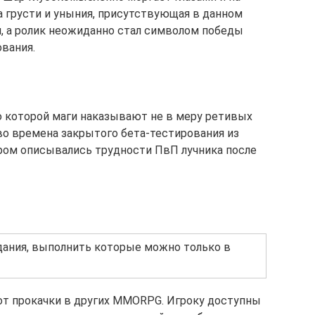
а грусти и уныния, присутствующая в данном
м, а ролик неожиданно стал символом победы
ования.
 которой маги наказывают не в меру ретивых
о времена закрытого бета-тестирования из
ором описывались трудности ПвП лучника после
дания, выполнить которые можно только в
 от прокачки в других MMORPG. Игроку доступны