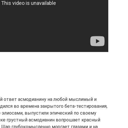
й ответ асмодианину на любой мыслимый и
дился во времена закрытого бета-тестирования,
 элиосами, выпустили эпический по своему
лике грустный асмодианин вопрошает красный
 Шар глубокомысленно моргает глазами и на