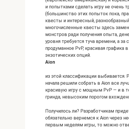
и попытками сделать игру не очень 
(большинство этих попыток пока, прав
квесты и интересный, разнообразный
многочисленные квесты здесь замен
монстров ради получения опыта, ден
уровня требуется туча времени, а за
продуманное PvP, красивая графика 
экзотических опций.
Aion
из этой классификации выбивается. Р
начала решили собрать в Aion все лу
красивую игру с мощным PvP — и в 
гринда, невысоким порогом вхождения
Получилось ли? Разработчикам приде
обязательно вернемся к Aion через не
первым неделям игры, то можно ответ