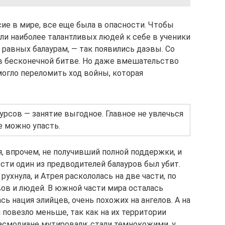
ие в мире, все еще была в опасности. Чтобы
ли наиболее талантливых людей к себе в ученики
е равных балаурам, — так появились даэвы. Со
в бесконечной битве. Но даже вмешательство
могло переломить ход войны, которая
рсов — занятие выгодное. Главное не увлечься
е можно упасть.
, впрочем, не получивший полной поддержки, и
сти один из предводителей балауров был убит.
рухнула, и Атрея раскололась на две части, по
ов и людей. В южной части мира осталась
сь нация элийцев, очень похожих на ангелов. А на
повезло меньше, так как на их территории
 асмодиане мутировали: стали темнокожими, у