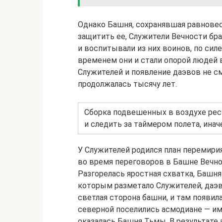
Однако Башня, сохранявшая равновес
защитить ее, Служители Вечности бра
и воспитывали из них воинов, по сил
временем они и стали опорой людей 
Служителей и появление даэвов не с
продолжалась тысячу лет.
Сборка подвешенных в воздухе ресу
и следить за таймером полета, инач
У Служителей родился план перемирия
во время переговоров в Башне Вечно
Разгорелась яростная схватка, Башня 
которым разметало Служителей, даэв
светлая сторона башни, и там появила
северной поселились асмодиане — им 
оказалась Башня Тьмы. В результате