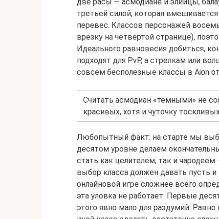
две расы — асмодиане и элийцы, бал
третьей силой, которая вмешивается 
перевес. Классов персонажей восемь
врезку на четвертой странице), поэт
Идеального равновесия добиться, кон
подходят для PvP, а стрелкам или во
совсем бесполезные классы в Aion о
Считать асмодиан «темными» не со
красивых, хотя и чуточку тоскливых
Любопытный факт: на старте мы выби
десятом уровне делаем окончательны
стать как целителем, так и чародеем.
выбор класса должен давать пусть и
онлайновой игре сложнее всего опред
эта уловка не работает. Первые деся
этого явно мало для раздумий. Равно 