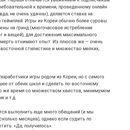
требовательной к времени, проведенному онлайн
да, не очень удачны), делается ставка на
 геймплей. Игры из Кореи обычно более суровы:
ены на гринд (многочасовое истребление
ег и вещей), для достижения максимального
 смерть отнимают опыт. Из плюсов же — очень
в восточной стилистике и множество мелких,
азработчики игры родом из Кореи, но с самого
чшее от обеих школ и сделать по-восточному
то же время со множеством квестов, минимумом
 и т.д.
тся выполнить еще много обещаний (и мы
сколько месяцев), однако если судить по
ить: «Да, получилось».