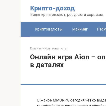
Перейти
Крипто-доход
к
контенту
Виды криптовалют, ресурсы и сервисы
Криптовалюты
Майнинг
Рес
Главная
»
Криптовалюты
Онлайн игра Aion – 
в деталях
В жанре MMORPG сегодня четко выде
(европейско-американская) и корейс