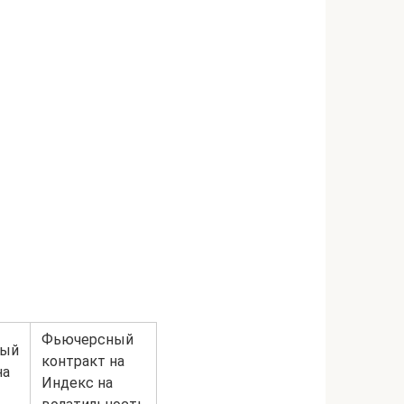
Фьючерсный
ный
контракт на
на
Индекс на