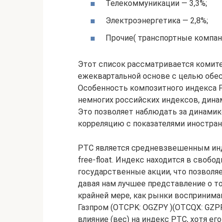
Телекоммуникации — 3,3%;
Электроэнергетика — 2,8%;
Прочие( транспортные компании
Этот список рассматривается комит
ежеквартальной основе с целью обес
Особенность композитного индекса РТ
немногих российских индексов, дина
Это позволяет наблюдать за динамик
корреляцию с показателями иностра
РТС является средневзвешенным инд
free-float. Индекс находится в своб
государственные акции, что позволя
давая нам лучшее представление о то
крайней мере, как рынки воспринимают
Газпром (OTCPK: OGZPY )(OTCQX: GZPF
влияние (вес) на индекс РТС, хотя ег