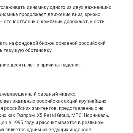
отслеживать динамику одного из двух важнейших
кономика продолжает движение вниз, кризис
в – отечественные компании дорожают, и есть
вать на фондовой бирже, основной российский
ь текущую обстановку.
дние десять лет и причины падения.
дневзвешенный сводный индекс,
олее ликвидных российских акций крупнейших
я российских эмитентов, представленных на
ких как Газпром, X5 Retail Group, МТС, Норникель,
щен в 1995 году и рассчитывается в реальном
ма является одним из ведущих индексов