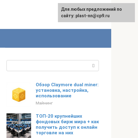
Для любых предложений по
сайту: plast-nn@cp9.ru
Поиск:
Обзор Claymore dual miner:
установка, настройка,
использование
Майнинг
ТОП-20 крупнейших
фондовых бирж мира + как
получить доступ к онлайн
торговле на них