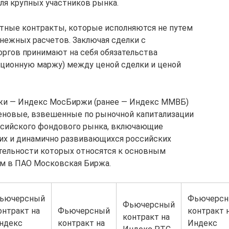
ля крупных участников рынка.
тные контракты, которые исполняются не путем
енежных расчетов. Заключая сделки с
ргов принимают на себя обязательства
иационную маржу) между ценой сделки и ценой
и — Индекс МосБиржи (ранее — Индекс ММВБ)
еновые, взвешенные по рыночной капитализации
оссийского фондового рынка, включающие
их и динамично развивающихся российских
тельности которых относятся к основным
м в ПАО Московская Биржа.
ьючерсный
Фьючерс
Фьючерсный
онтракт на
Фьючерсный
контракт 
контракт на
ндекс
контракт на
Индекс