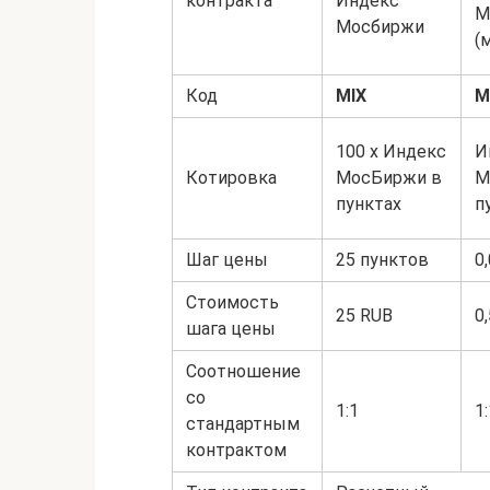
контракта
Индекс
М
Мосбиржи
(
Код
MIX
M
100 х Индекс
И
Котировка
МосБиржи в
М
пунктах
п
Шаг цены
25 пунктов
0
Стоимость
25 RUB
0
шага цены
Соотношение
со
1:1
1
стандартным
контрактом