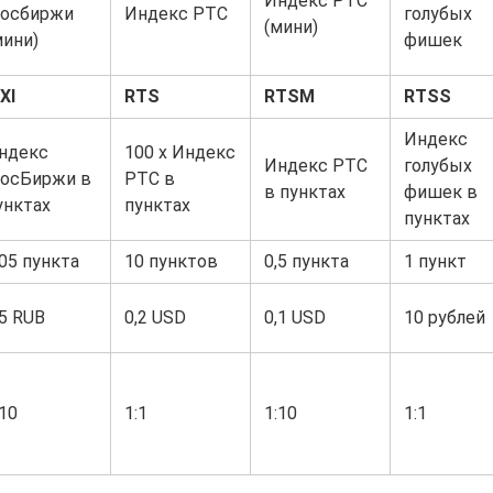
Индекс РТС
осбиржи
Индекс РТС
голубых
(мини)
мини)
фишек
XI
RTS
RTSM
RTSS
Индекс
ндекс
100 х Индекс
Индекс РТС
голубых
осБиржи в
РТС в
в пунктах
фишек в
унктах
пунктах
пунктах
,05 пункта
10 пунктов
0,5 пункта
1 пункт
,5 RUB
0,2 USD
0,1 USD
10 рублей
:10
1:1
1:10
1:1