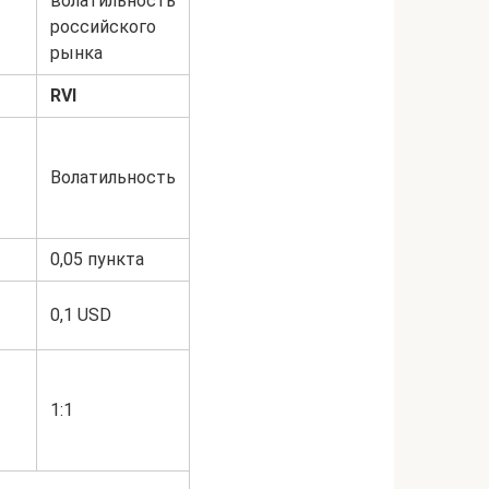
волатильность
российского
рынка
RVI
Волатильность
0,05 пункта
0,1 USD
1:1