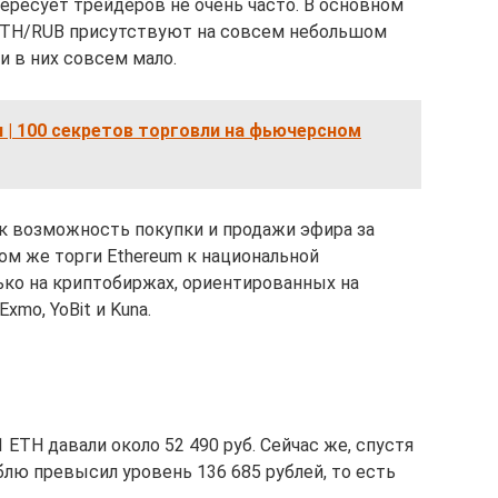
ересует трейдеров не очень часто. В основном
 ETH/RUB присутствуют на совсем небольшом
и в них совсем мало.
и | 100 секретов торговли на фьючерсном
 возможность покупки и продажи эфира за
ном же торги Ethereum к национальной
ко на криптобиржах, ориентированных на
xmo, YoBit и Kuna.
1 ETH давали около 52 490 руб. Сейчас же, спустя
блю превысил уровень 136 685 рублей, то есть