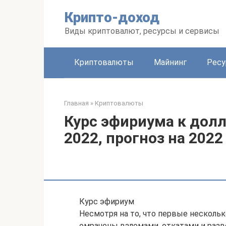
Перейти
Крипто-доход
к
контенту
Виды криптовалют, ресурсы и сервисы
Криптовалюты
Майнинг
Рес
Главная
»
Криптовалюты
Курс эфириума к долл
2022, прогноз на 202
Курс эфириум
Несмотря на то, что первые несколь
омрачены взломами, откатами и разв