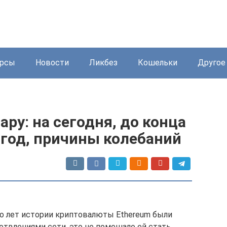
урсы
Новости
Ликбез
Кошельки
Другое
ару: на сегодня, до конца
2 год, причины колебаний
ко лет истории криптовалюты Ethereum были
етвлениями сети, это не помешало ей стать