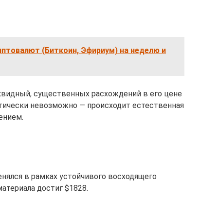
иптовалют (Биткоин, Эфириум) на неделю и
квидный, существенных расхождений в его цене
ктически невозможно — происходит естественная
ением.
енялся в рамках устойчивого восходящего
материала достиг $1828.