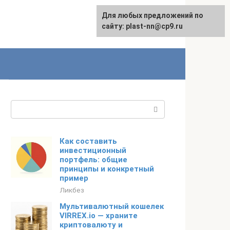
Для любых предложений по
сайту: plast-nn@cp9.ru
Поиск:
Как составить
инвестиционный
портфель: общие
принципы и конкретный
пример
Ликбез
Мультивалютный кошелек
VIRREX.io — храните
криптовалюту и