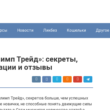
урсы
Новости
Ликбез
Кошельки
Другое
лимп Трейд»: секреты,
ации и отзывы
«Олимп Трейд», секретов больше, чем успешных
е новички, не способные понять движущие силы
льтате в Сети множится количество статей о