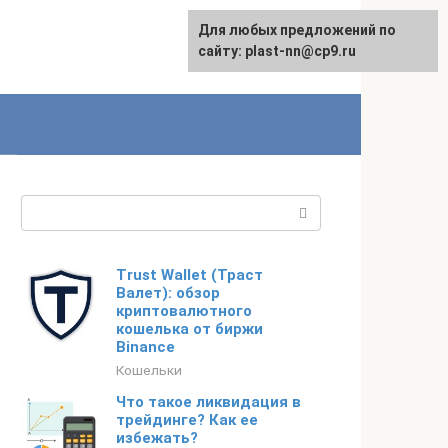
Для любых предложений по
сайту: plast-nn@cp9.ru
Поиск:
Trust Wallet (Траст
Валет): обзор
криптовалютного
кошелька от биржи
Binance
Кошельки
Что такое ликвидация в
трейдинге? Как ее
избежать?