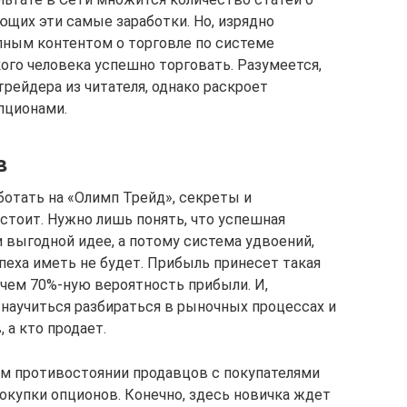
ющих эти самые заработки. Но, изрядно
пным контентом о торговле по системе
кого человека успешно торговать. Разумеется,
трейдера из читателя, однако раскроет
пционами.
в
аботать на «Олимп Трейд», секреты и
стоит. Нужно лишь понять, что успешная
 выгодной идее, а потому система удвоений,
пеха иметь не будет. Прибыль принесет такая
 чем 70%-ную вероятность прибыли. И,
 научиться разбираться в рыночных процессах и
 а кто продает.
ом противостоянии продавцов с покупателями
окупки опционов. Конечно, здесь новичка ждет