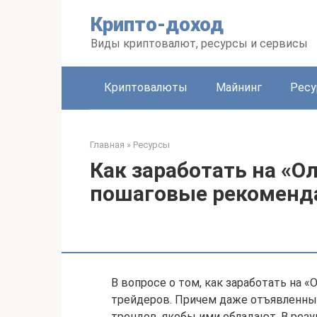
Перейти
Крипто-доход
к
контенту
Виды криптовалют, ресурсы и сервисы
Криптовалюты
Майнинг
Рес
Главная
»
Ресурсы
Как заработать на «О
пошаговые рекоменд
В вопросе о том, как заработать на 
трейдеров. Причем даже отъявленны
трендов, якобы ими обладают. В резу