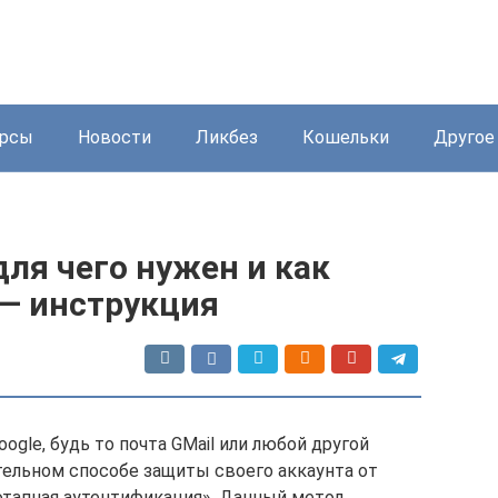
урсы
Новости
Ликбез
Кошельки
Другое
 для чего нужен и как
 — инструкция
ogle, будь то почта GMail или любой другой
тельном способе защиты своего аккаунта от
этапная аутентификация». Данный метод