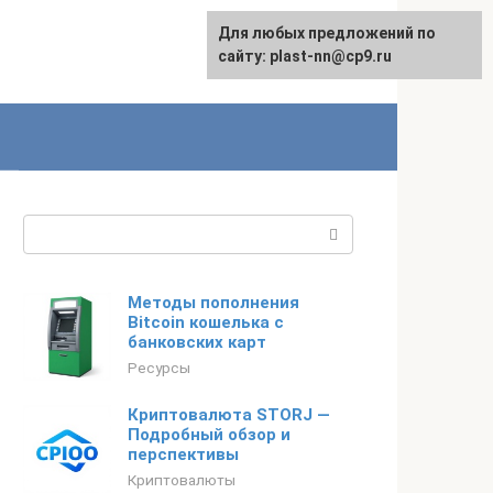
Для любых предложений по
сайту: plast-nn@cp9.ru
Поиск:
Методы пополнения
Bitcoin кошелька с
банковских карт
Ресурсы
Криптовалюта STORJ —
Подробный обзор и
перспективы
Криптовалюты