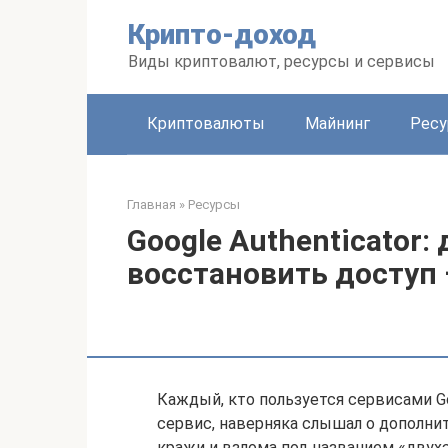
Перейти
Крипто-доход
к
контенту
Виды криптовалют, ресурсы и сервисы
Криптовалюты
Майнинг
Рес
Главная
»
Ресурсы
Google Authenticator:
восстановить доступ
Каждый, кто пользуется сервисами Go
сервис, наверняка слышал о дополни
кражи и взлома под названием «двух