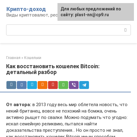
Перейти
Крипто-доход
Для любых предложений по
к
Виды криптовалют, ресурсы и сервисы
сайту: plast-nn@cp9.ru
контенту
Поиск:
Главная
»
Кошельки
Как восстановить кошелек Bitcoin:
детальный разбор
От автора:
в 2013 году весь мир облетела новость, что
некий британец, вовсе не похожий на бомжа, очень
активно рыщет по свалке. Можно подумать что угодно:
искал семейную реликвию, пытался найти
доказательства преступления… Но он просто не знал,
как восстановить кошелек Bitcoin иным способом.