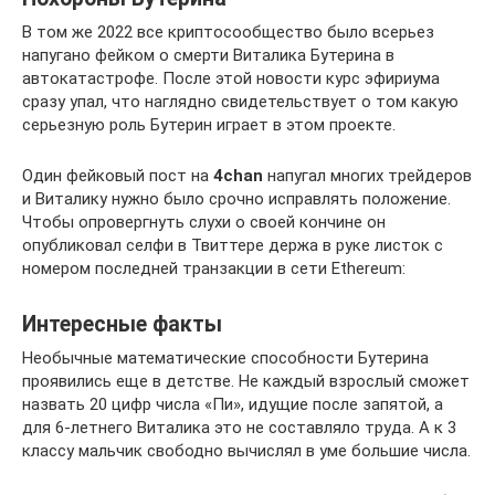
В том же 2022 все криптосообщество было всерьез
напугано фейком о смерти Виталика Бутерина в
автокатастрофе. После этой новости курс эфириума
сразу упал, что наглядно свидетельствует о том какую
серьезную роль Бутерин играет в этом проекте.
Один фейковый пост на
4chan
напугал многих трейдеров
и Виталику нужно было срочно исправлять положение.
Чтобы опровергнуть слухи о своей кончине он
опубликовал селфи в Твиттере держа в руке листок с
номером последней транзакции в сети Ethereum:
Интересные факты
Необычные математические способности Бутерина
проявились еще в детстве. Не каждый взрослый сможет
назвать 20 цифр числа «Пи», идущие после запятой, а
для 6-летнего Виталика это не составляло труда. А к 3
классу мальчик свободно вычислял в уме большие числа.