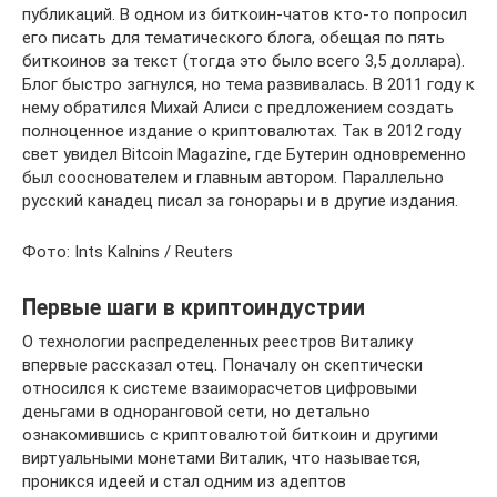
публикаций. В одном из биткоин-чатов кто-то попросил
его писать для тематического блога, обещая по пять
биткоинов за текст (тогда это было всего 3,5 доллара).
Блог быстро загнулся, но тема развивалась. В 2011 году к
нему обратился Михай Алиси с предложением создать
полноценное издание о криптовалютах. Так в 2012 году
свет увидел Bitcoin Magazine, где Бутерин одновременно
был сооснователем и главным автором. Параллельно
русский канадец писал за гонорары и в другие издания.
Фото: Ints Kalnins / Reuters
Первые шаги в криптоиндустрии
О технологии распределенных реестров Виталику
впервые рассказал отец. Поначалу он скептически
относился к системе взаиморасчетов цифровыми
деньгами в одноранговой сети, но детально
ознакомившись с криптовалютой биткоин и другими
виртуальными монетами Виталик, что называется,
проникся идеей и стал одним из адептов