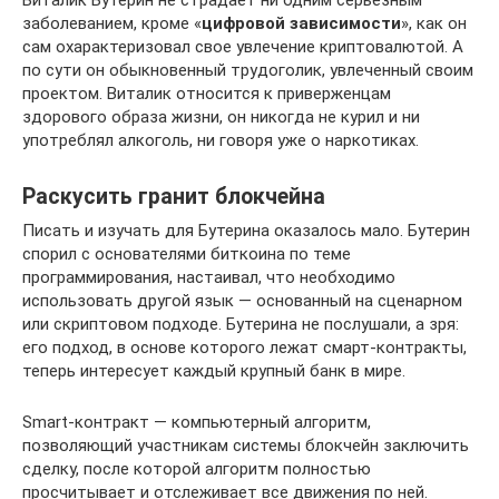
Виталик Бутерин не страдает ни одним серьезным
заболеванием, кроме «
цифровой зависимости
», как он
сам охарактеризовал свое увлечение криптовалютой. А
по сути он обыкновенный трудоголик, увлеченный своим
проектом. Виталик относится к приверженцам
здорового образа жизни, он никогда не курил и ни
употреблял алкоголь, ни говоря уже о наркотиках.
Раскусить гранит блокчейна
Писать и изучать для Бутерина оказалось мало. Бутерин
спорил с основателями биткоина по теме
программирования, настаивал, что необходимо
использовать другой язык — основанный на сценарном
или скриптовом подходе. Бутерина не послушали, а зря:
его подход, в основе которого лежат смарт-контракты,
теперь интересует каждый крупный банк в мире.
Smart-контракт — компьютерный алгоритм,
позволяющий участникам системы блокчейн заключить
сделку, после которой алгоритм полностью
просчитывает и отслеживает все движения по ней.