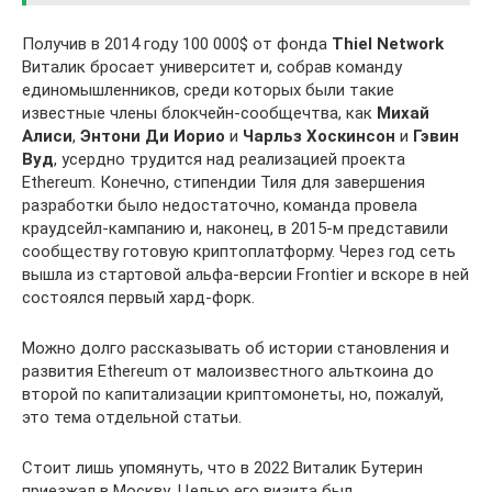
Получив в 2014 году 100 000$ от фонда
Thiel Network
Виталик бросает университет и, собрав команду
единомышленников, среди которых были такие
известные члены блокчейн-сообщечтва, как
Михай
Алиси
,
Энтони Ди Иорио
и
Чарльз Хоскинсон
и
Гэвин
Вуд
, усердно трудится над реализацией проекта
Ethereum. Конечно, стипендии Тиля для завершения
разработки было недостаточно, команда провела
краудсейл-кампанию и, наконец, в 2015-м представили
сообществу готовую криптоплатформу. Через год сеть
вышла из стартовой альфа-версии Frontier и вскоре в ней
состоялся первый хард-форк.
Можно долго рассказывать об истории становления и
развития Ethereum от малоизвестного альткоина до
второй по капитализации криптомонеты, но, пожалуй,
это тема отдельной статьи.
Стоит лишь упомянуть, что в 2022 Виталик Бутерин
приезжал в Москву. Целью его визита был