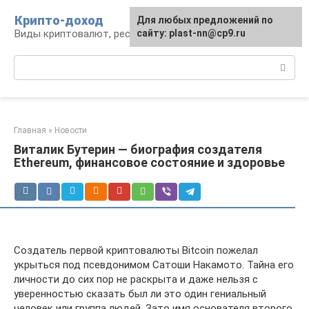
Перейти
Крипто-доход
Для любых предложений по
к
Виды криптовалют, ресурсы и сервисы
сайту: plast-nn@cp9.ru
контенту
Поиск:
Главная
»
Новости
Виталик Бутерин — биография создателя
Ethereum, финансовое состояние и здоровье
Создатель первой криптовалюты Bitcoin пожелал
укрыться под псевдонимом Сатоши Накамото. Тайна его
личности до сих пор не раскрыта и даже нельзя с
уверенностью сказать был ли это один гениальный
человек или группа людей. Зато имя основателя второго