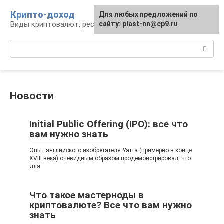
Перейти
Крипто-доход
Для любых предложений по
к
Виды криптовалют, ресурсы и сервисы
сайту: plast-nn@cp9.ru
контенту
Поиск:
Новости
Initial Public Offering (IPO): все что
вам нужно знать
Опыт английского изобретателя Уатта (примерно в конце
XVIII века) очевидным образом продемонстрировал, что
для
Что такое мастерноды в
криптовалюте? Все что вам нужно
знать