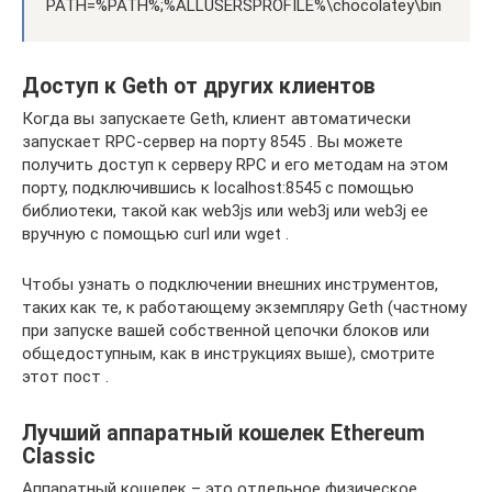
PATH=%PATH%;%ALLUSERSPROFILE%\chocolatey\bin
Доступ к Geth от других клиентов
Когда вы запускаете Geth, клиент автоматически
запускает RPC-сервер на порту 8545 . Вы можете
получить доступ к серверу RPC и его методам на этом
порту, подключившись к localhost:8545 с помощью
библиотеки, такой как web3js или web3j или web3j ее
вручную с помощью curl или wget .
Чтобы узнать о подключении внешних инструментов,
таких как те, к работающему экземпляру Geth (частному
при запуске вашей собственной цепочки блоков или
общедоступным, как в инструкциях выше), смотрите
этот пост .
Лучший аппаратный кошелек Ethereum
Classic
Аппаратный кошелек – это отдельное физическое