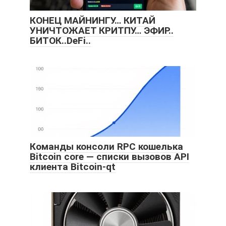
КОНЕЦ МАЙНИНГУ… КИТАЙ
УНИЧТОЖАЕТ КРИТПУ… ЭФИР..
БИТОК..DeFi..
Команды консоли RPC кошелька
Bitcoin core — списки вызовов API
клиента Bitcoin-qt