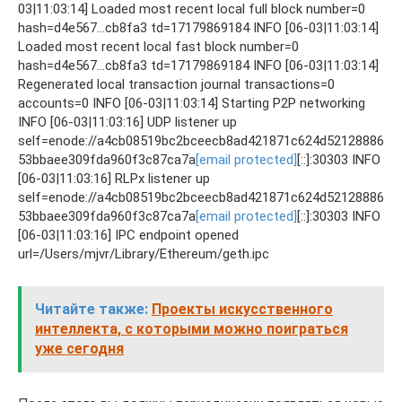
03|11:03:14] Loaded most recent local full block number=0
hash=d4e567…cb8fa3 td=17179869184 INFO [06-03|11:03:14]
Loaded most recent local fast block number=0
hash=d4e567…cb8fa3 td=17179869184 INFO [06-03|11:03:14]
Regenerated local transaction journal transactions=0
accounts=0 INFO [06-03|11:03:14] Starting P2P networking
INFO [06-03|11:03:16] UDP listener up
self=enode://a4cb08519bc2bceecb8ad421871c624d52128886
53bbaee309fda960f3c87ca7a
[email protected]
[::]:30303 INFO
[06-03|11:03:16] RLPx listener up
self=enode://a4cb08519bc2bceecb8ad421871c624d52128886
53bbaee309fda960f3c87ca7a
[email protected]
[::]:30303 INFO
[06-03|11:03:16] IPC endpoint opened
url=/Users/mjvr/Library/Ethereum/geth.ipc
Читайте также:
Проекты искусственного
интеллекта, с которыми можно поиграться
уже сегодня