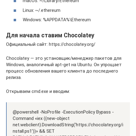
macOS: ~/Library/Ethereum
Linux: ~/.ethereum
Windows: %APPDATA%\Ethereum
Для начала ставим Chocolatey
Официальный сайт: https://chocolatey.org/
Chocolatey — это установщик/менеджер пакетов для
Windows, аналогичный apt-get на Ubuntu. Он упрощает
процесс обновления вашего клиента до последнего
релиза.
Открываем cmd.exe и вводим:
@powershell -NoProfile -ExecutionPolicy Bypass -
Command «iex ((new-object
net.webclient).DownloadString(‘https://chocolatey.org/i
nstall.ps1’))» && SET