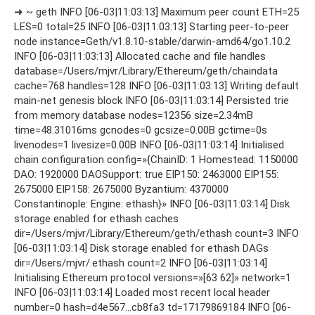
➜ ~ geth INFO [06-03|11:03:13] Maximum peer count ETH=25
LES=0 total=25 INFO [06-03|11:03:13] Starting peer-to-peer
node instance=Geth/v1.8.10-stable/darwin-amd64/go1.10.2
INFO [06-03|11:03:13] Allocated cache and file handles
database=/Users/mjvr/Library/Ethereum/geth/chaindata
cache=768 handles=128 INFO [06-03|11:03:13] Writing default
main-net genesis block INFO [06-03|11:03:14] Persisted trie
from memory database nodes=12356 size=2.34mB
time=48.31016ms gcnodes=0 gcsize=0.00B gctime=0s
livenodes=1 livesize=0.00B INFO [06-03|11:03:14] Initialised
chain configuration config=»{ChainID: 1 Homestead: 1150000
DAO: 1920000 DAOSupport: true EIP150: 2463000 EIP155:
2675000 EIP158: 2675000 Byzantium: 4370000
Constantinople: Engine: ethash}» INFO [06-03|11:03:14] Disk
storage enabled for ethash caches
dir=/Users/mjvr/Library/Ethereum/geth/ethash count=3 INFO
[06-03|11:03:14] Disk storage enabled for ethash DAGs
dir=/Users/mjvr/.ethash count=2 INFO [06-03|11:03:14]
Initialising Ethereum protocol versions=»[63 62]» network=1
INFO [06-03|11:03:14] Loaded most recent local header
number=0 hash=d4e567…cb8fa3 td=17179869184 INFO [06-