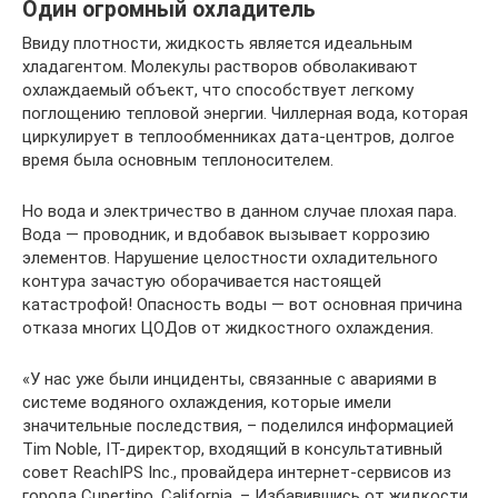
Один огромный охладитель
Ввиду плотности, жидкость является идеальным
хладагентом. Молекулы растворов обволакивают
охлаждаемый объект, что способствует легкому
поглощению тепловой энергии. Чиллерная вода, которая
циркулирует в теплообменниках дата-центров, долгое
время была основным теплоносителем.
Но вода и электричество в данном случае плохая пара.
Вода — проводник, и вдобавок вызывает коррозию
элементов. Нарушение целостности охладительного
контура зачастую оборачивается настоящей
катастрофой! Опасность воды — вот основная причина
отказа многих ЦОДов от жидкостного охлаждения.
«У нас уже были инциденты, связанные с авариями в
системе водяного охлаждения, которые имели
значительные последствия, – поделился информацией
Tim Noble, IT-директор, входящий в консультативный
совет ReachIPS Inc., провайдера интернет-сервисов из
города Cupertino, California. – Избавившись от жидкости,