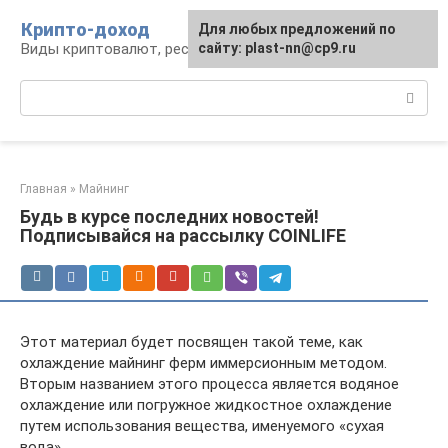
Перейти
Крипто-доход
Для любых предложений по
к
Виды криптовалют, ресурсы и сервисы
сайту: plast-nn@cp9.ru
контенту
Поиск:
Главная
»
Майнинг
Будь в курсе последних новостей!
Подписывайся на рассылку COINLIFE
Этот материал будет посвящен такой теме, как
охлаждение майнинг ферм иммерсионным методом.
Вторым названием этого процесса является водяное
охлаждение или погружное жидкостное охлаждение
путем использования вещества, именуемого «сухая
вода».