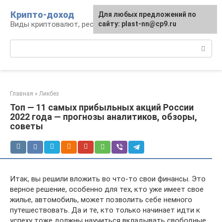
Перейти
Крипто-доход
Для любых предложений по
к
Виды криптовалют, ресурсы и сервисы
сайту: plast-nn@cp9.ru
контенту
Поиск:
Главная
»
Ликбез
Топ — 11 самых прибыльных акций России
2022 года — прогнозы аналитиков, обзоры,
советы
Итак, вы решили вложить во что-то свои финансы. Это
верное решение, особенно для тех, кто уже имеет свое
жилье, автомобиль, может позволить себе немного
путешествовать. Да и те, кто только начинает идти к
успеху тоже должны научиться вкладывать свободные