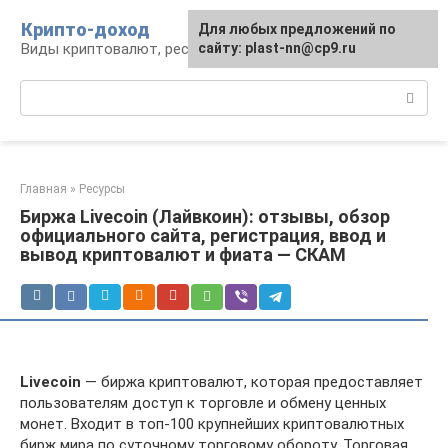
Перейти
Крипто-доход
Для любых предложений по
к
Виды криптовалют, ресурсы и сервисы
сайту: plast-nn@cp9.ru
контенту
Поиск:
Главная
»
Ресурсы
Биржа Livecoin (Лайвкоин): отзывы, обзор
официального сайта, регистрация, ввод и
вывод криптовалют и фиата — СКАМ
Livecoin
— биржа криптовалют, которая предоставляет
пользователям доступ к торговле и обмену ценных
монет. Входит в топ-100 крупнейших криптовалютных
бирж мира по суточному торговому обороту. Торговая