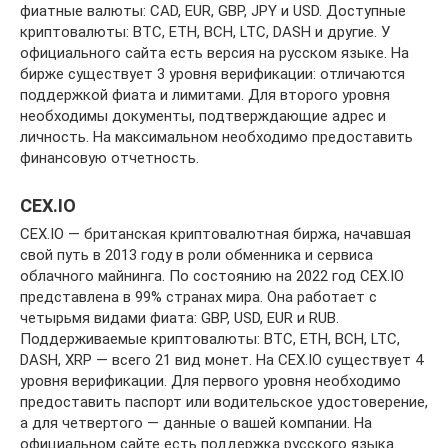
фиатные валюты: CAD, EUR, GBP, JPY и USD. Доступные
криптовалюты: BTC, ETH, BCH, LTC, DASH и другие. У
официального сайта есть версия на русском языке. На
бирже существует 3 уровня верификации: отличаются
поддержкой фиата и лимитами. Для второго уровня
необходимы документы, подтверждающие адрес и
личность. На максимальном необходимо предоставить
финансовую отчетность.
CEX.IO
CEX.IO — британская криптовалютная биржа, начавшая
свой путь в 2013 году в роли обменника и сервиса
облачного майнинга. По состоянию на 2022 год CEX.IO
представлена в 99% странах мира. Она работает с
четырьмя видами фиата: GBP, USD, EUR и RUB.
Поддерживаемые криптовалюты: BTC, ETH, BCH, LTC,
DASH, XRP — всего 21 вид монет. На CEX.IO существует 4
уровня верификации. Для первого уровня необходимо
предоставить паспорт или водительское удостоверение,
а для четвертого — данные о вашей компании. На
официальном сайте есть поддержка русского языка.