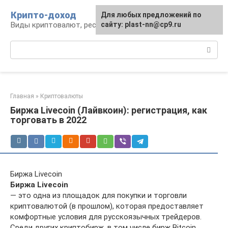
Перейти
Крипто-доход
Для любых предложений по
к
Виды криптовалют, ресурсы и сервисы
сайту: plast-nn@cp9.ru
контенту
Поиск:
Главная
»
Криптовалюты
Биржа Livecoin (Лайвкоин): регистрация, как
торговать в 2022
Биржа Livecoin
Биржа Livecoin
— это одна из площадок для покупки и торговли
криптовалютой (в прошлом), которая предоставляет
комфортные условия для русскоязычных трейдеров.
Среди других криптобирж, в том числе бирж Bitcoin,