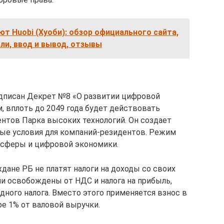
т Huobi (Хуоби): обзор официального сайта,
ли, ввод и вывод, отзывы
подписан Декрет №8 «О развитии цифровой
, вплоть до 2049 года будет действовать
нтов Парка высоких технологий. Он создает
ые условия для компаний-резидентов. Режим
T-сферы и цифровой экономики.
ждане РБ не платят налоги на доходы со своих
и освобождены от НДС и налога на прибыль,
дного налога. Вместо этого применяется взнос в
ре 1% от валовой выручки.