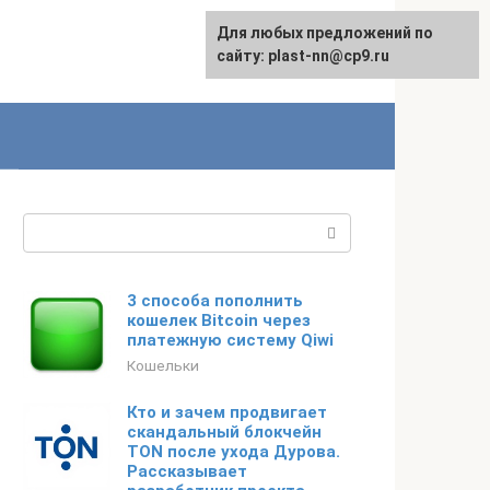
Для любых предложений по
сайту: plast-nn@cp9.ru
Поиск:
3 способа пополнить
кошелек Bitcoin через
платежную систему Qiwi
Кошельки
Кто и зачем продвигает
скандальный блокчейн
TON после ухода Дурова.
Рассказывает