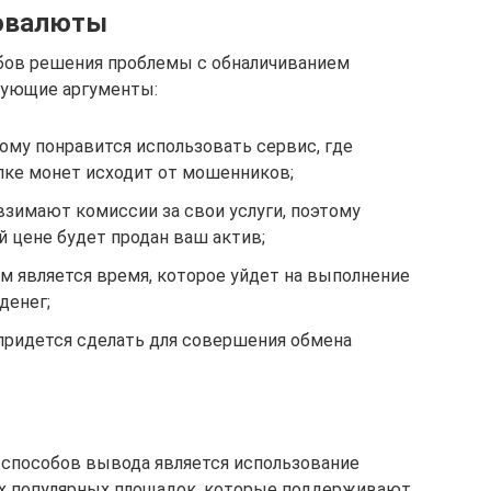
товалюты
обов решения проблемы с обналичиванием
дующие аргументы:
кому понравится использовать сервис, где
пке монет исходит от мошенников;
взимают комиссии за свои услуги, поэтому
й цене будет продан ваш актив;
м является время, которое уйдет на выполнение
денег;
 придется сделать для совершения обмена
способов вывода является использование
х популярных площадок, которые поддерживают