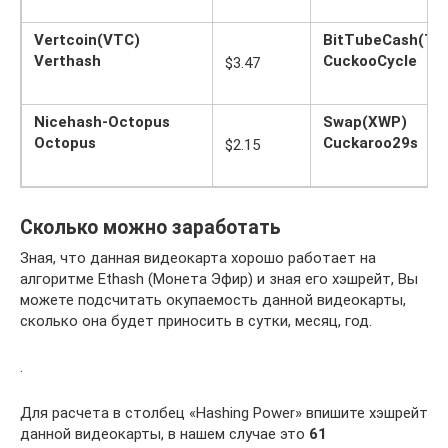
Vertcoin(VTC)
BitTubeCash(TU
Verthash
CuckooCycle
$3.47
Nicehash-Octopus
Swap(XWP)
Octopus
Cuckaroo29s
$2.15
Сколько можно заработать
Зная, что данная видеокарта хорошо работает на
алгоритме Ethash (Монета Эфир) и зная его хэшрейт, Вы
можете подсчитать окупаемость данной видеокарты,
сколько она будет приносить в сутки, месяц, год.
.
Для расчета в столбец «Hashing Power» впишите хэшрейт
данной видеокарты, в нашем случае это
61