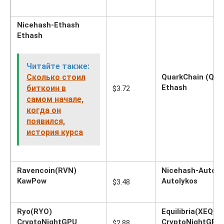
Nicehash-Ethash
Ethash
Читайте также:
Сколько стоил
QuarkChain (QKC
Ethash
биткоин в
$3.72
самом начале,
когда он
появился,
история курса
Ravencoin(RVN)
Nicehash-Autoly
KawPow
Autolykos
$3.48
Ryo(RYO)
Equilibria(XEQ)
CryptoNightGPU
CryptoNightGPU
$2.88