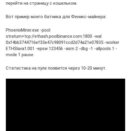
перейти на страницу с кошельком.
Вот пример моего батника для Феникс-майнера:
PhoenixMiner.exe -pool
stratum+tcp://ethash.poolbinance.com:1800 -wal
0xf4bb3744716ef33e47c98091ccd2d74a21e07835 -worker
ETHSlava1.001 -epsw 123456 -asm 2 -dbg -1 -allpools 1 -
mode 1 pause
Статистика на пуле появится через 10-20 минут.