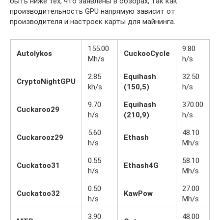
быть ниже тех, что заявлены в обзорах, так как
производительность GPU напрямую зависит от
производителя и настроек карты для майнинга.
155.00
9.80
Autolykos
CuckooCycle
Mh/s
h/s
2.85
Equihash
32.50
CryptoNightGPU
kh/s
(150,5)
h/s
9.70
Equihash
370.00
Cuckaroo29
h/s
(210,9)
h/s
5.60
48.10
Cuckarooz29
Ethash
h/s
Mh/s
0.55
58.10
Cuckatoo31
Ethash4G
h/s
Mh/s
0.50
27.00
Cuckatoo32
KawPow
h/s
Mh/s
3.90
48.00