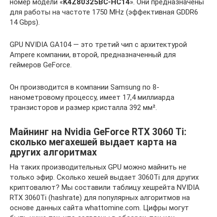
номер модели «
K4Z80325BC-HC14
». Они предназначены
для работы на частоте 1750 MHz (эффективная GDDR6
14 Gbps).
GPU NVIDIA GA104 — это третий чип с архитектурой
Ampere компании, второй, предназначенный для
геймеров GeForce.
Он производится в компании Samsung по 8-
нанометровому процессу, имеет 17,4 миллиарда
транзисторов и размер кристалла 392 мм².
Майнинг на Nvidia GeForce RTX 3060 Ti:
сколько мегахешей выдает карта на
других алгоритмах
На таких производительных GPU можно майнить не
только эфир. Сколько хешей выдает 3060Ti для других
криптовалют? Мы составили таблицу хешрейта NVIDIA
RTX 3060Ti (hashrate) для популярных алгоритмов на
основе данных сайта whattomine.com. Цифры могут