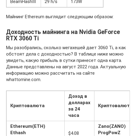
BeamHashIII
29 h/s
173W
Майнинг Ethereum выглядит следующим образом:
Доходность майнинга на Nvidia GeForce
RTX 3060 Ti
Мы разобрались, сколько мегахешей дает 3060 Ti, а как
обстоят дела с доходностью? В таблице ниже можно
увидеть, какую прибыль в сутки принесет одна карта.
Данные представлены на август 2022 года. Актуальную
информацию можно рассчитать на сайте
whattomine.com.
Доход в
долларах
Криптовалюта
Криптовалюта
за 24
часа
Ethereum(ETH)
Zano(ZANO)
Ethash
ProgPowZ
$4.08