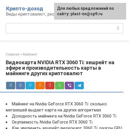
Перейти
Крипто-доход
Для любых предложений по
к
Виды криптовалют, ресурсы и сервисы
сайту: plast-nn@cp9.ru
контенту
Поиск:
Главная
»
Майнинг
Видеокарта NVIDIA RTX 3060 Ti: хешрейт на
эфире и производительность карты в
майнинге других криптовалют
Майнинг на Nvidia GeForce RTX 3060 Ti: сколько
мегахешей выдает карта на других алгоритмах
Доходность майнинга на Nvidia GeForce RTX 3060 Ti
Окупаемость Nvidia GeForce RTX 3060 Ti
Как увеличить хешрейт видеокарт 3060 Ti: разгон GPU