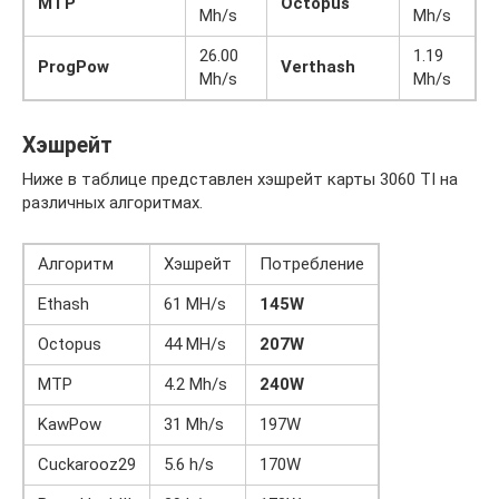
MTP
Octopus
Mh/s
Mh/s
26.00
1.19
ProgPow
Verthash
Mh/s
Mh/s
Хэшрейт
Ниже в таблице представлен хэшрейт карты 3060 TI на
различных алгоритмах.
Алгоритм
Хэшрейт
Потребление
Ethash
61 MH/s
145W
Octopus
44 MH/s
207W
MTP
4.2 Mh/s
240W
KawPow
31 Mh/s
197W
Cuckarooz29
5.6 h/s
170W