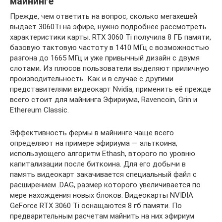
майнинге
Прежде, чем ответить на вопрос, сколько мегахешей
выдает 3060Ti на эфире, нужно подробнее рассмотреть
характеристики карты. RTX 3060 Ti получила 8 ГБ памяти,
базовую тактовую частоту в 1410 МГц с возможностью
разгона до 1665 МГц и уже привычный дизайн с двумя
слотами. Из плюсов пользователи выделяют приличную
производительность. Как и в случае с другими
представителями видеокарт Nvidia, применить её прежде
всего стоит для майнинга Эфириума, Ravencoin, Grin и
Ethereum Classic.
Эффективность фермы в майнинге чаще всего
определяют на примере эфириума — альткоина,
использующего алгоритм Ethash, второго по уровню
капитализации после биткоина. Для его добычи в
память видеокарт закачивается специальный файл с
расширением .DAG, размер которого увеличивается по
мере нахождения новых блоков. Видеокарты NVIDIA
GeForce RTX 3060 Ti оснащаются 8 гб памяти. По
предварительным расчетам майнить на них эфириум