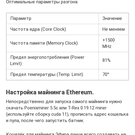
Оптимальные параметры разгона:
Параметр
Значение
Частота ядра (Core Clock)
Не меняем
+1500
Частота памяти (Memory Clock)
MHz
Предел энергопотребления (Power
81%
Limit)
Предел температуры (Temp. Limit)
70°
Настройка майнинга Ethereum.
Непосредственно для запуска самого майнинга нужно
скачать Poenixminer 5.5c или T-Rex 0.19.12 miner
(используйте сборку cuda 11), прописать адрес кошелька
и пула, после чего запустить батник.
Кошелёк для майнинга Эфира лучше всего создавать на