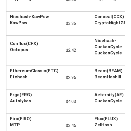
Nicehash-KawPow
Conceal(CCX)
KawPow
CryptoNightGPU
$3.36
Nicehash-
Conflux(CFX)
CuckooCycle
Octopus
$2.42
CuckooCycle
EthereumClassic(ETC)
Beam(BEAM)
Etchash
BeamHashIII
$2.95
Ergo(ERG)
Aeternity(AE)
Autolykos
CuckooCycle
$4.03
Firo(FIRO)
Flux(FLUX)
MTP
ZelHash
$3.45