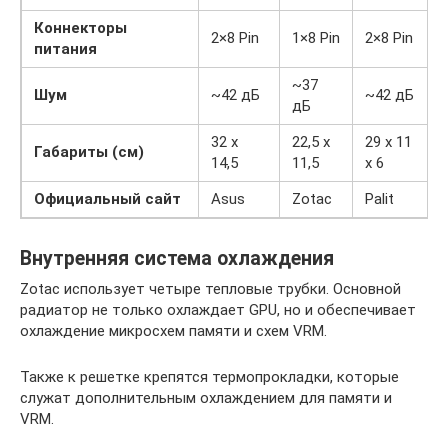
Коннекторы
2×8 Pin
1×8 Pin
2×8 Pin
питания
~37
Шум
~42 дБ
~42 дБ
дБ
32 х
22,5 х
29 x 11
Габариты (см)
14,5
11,5
x 6
Официальный сайт
Asus
Zotac
Palit
Внутренняя система охлаждения
Zotac использует четыре тепловые трубки. Основной
радиатор не только охлаждает GPU, но и обеспечивает
охлаждение микросхем памяти и схем VRM.
Также к решетке крепятся термопрокладки, которые
служат дополнительным охлаждением для памяти и
VRM.