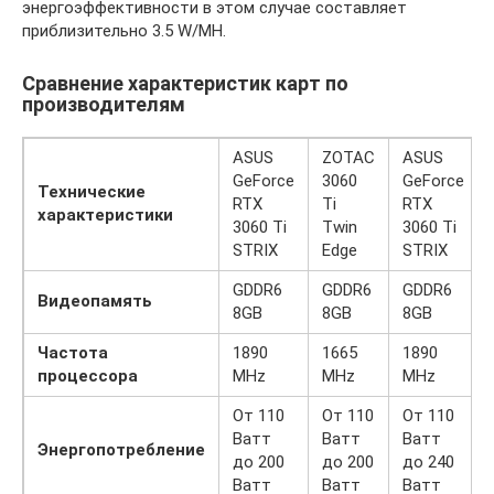
энергоэффективности в этом случае составляет
приблизительно 3.5 W/MH.
Сравнение характеристик карт по
производителям
ASUS
ZOTAC
ASUS
GeForce
3060
GeForce
Технические
RTX
Ti
RTX
характеристики
3060 Ti
Twin
3060 Ti
STRIX
Edge
STRIX
GDDR6
GDDR6
GDDR6
Видеопамять
8GB
8GB
8GB
Частота
1890
1665
1890
процессора
MHz
MHz
MHz
От 110
От 110
От 110
Ватт
Ватт
Ватт
Энергопотребление
до 200
до 200
до 240
Ватт
Ватт
Ватт