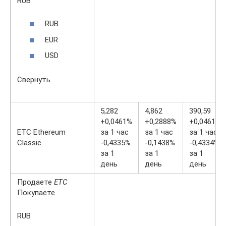
RUB
RUB
EUR
USD
Свернуть
5,282
4,862
390,59
+0,0461%
+0,2888%
+0,0461%
ETC Ethereum
за 1 час
за 1 час
за 1 час
Classic
-0,4335%
-0,1438%
-0,4334%
за 1
за 1
за 1
день
день
день
Продаете
ETC
Покупаете
RUB