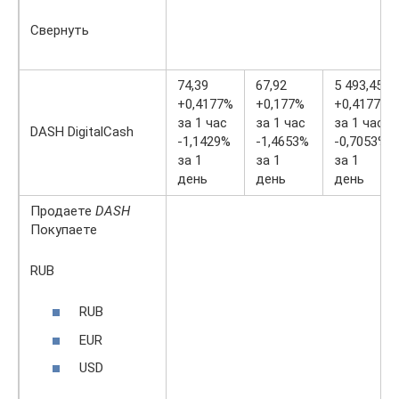
Свернуть
74,39
67,92
5 493,45
+0,4177%
+0,177%
+0,4177%
за 1 час
за 1 час
за 1 час
DASH DigitalCash
-1,1429%
-1,4653%
-0,7053%
за 1
за 1
за 1
день
день
день
Продаете
DASH
Покупаете
RUB
RUB
EUR
USD