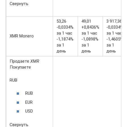
Свернуть
53,26
49,01
3 917,36
-0,0334%
+0,8436%
-0,0334%
за 1 час
за 1 час
за 1 час
XMR Monero
-1,1874%
-1,0898%
-1,4605%
за 1
за 1
за 1
день
день
день
Продаете
XMR
Покупаете
RUB
RUB
EUR
USD
Свернуть