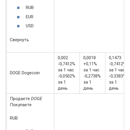
RUB
EUR
USD
Свернуть
0,002
0,0018
0,1473
-0,7412%
+0,11%
-0,7412%
за 1 час
за 1 час
за 1 час
DOGE Dogecoin
-0,0502%
-0,2738%
-0,3383%
за 1
за 1
за 1
день
день
день
Продаете
DOGE
Покупаете
RUB