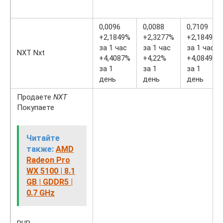
0,0096
0,0088
0,7109
+2,1849%
+2,3277%
+2,1849%
за 1 час
за 1 час
за 1 час
NXT Nxt
+4,4087%
+4,22%
+4,0849%
за 1
за 1
за 1
день
день
день
Продаете
NXT
Покупаете
Читайте
также:
AMD
Radeon Pro
WX 5100 | 8.1
GB | GDDR5 |
0.7 GHz