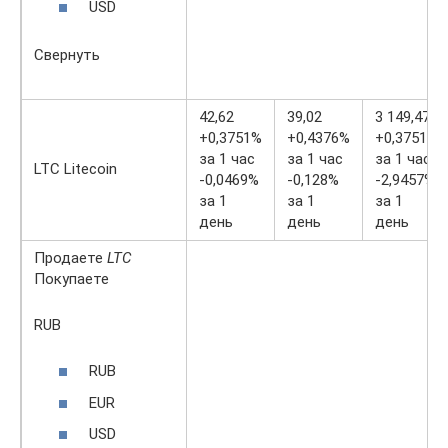
USD
Свернуть
42,62
39,02
3 149,47
+0,3751%
+0,4376%
+0,3751%
за 1 час
за 1 час
за 1 час
LTC Litecoin
-0,0469%
-0,128%
-2,9457%
за 1
за 1
за 1
день
день
день
Продаете
LTC
Покупаете
RUB
RUB
EUR
USD