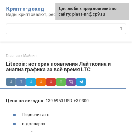
Перейти
Крипто-доход
Для любых предложений по
к
Виды криптовалют, ресурсы и сервисы
сайту: plast-nn@cp9.ru
контенту
Поиск:
Главная
»
Майнинг
Litecoin: история появления Лайткоина и
анализ графика за всё время LTC
Цена на сегодня:
139.5950 USD +3.0300
Пересчитать:
в долларах