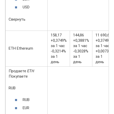
USD
Свернуть
158,17
144,86
11 690,67
+0,3749%
+0,3881%
+0,3749%
за 1 час
за 1 час
за 1 час
ETH Ethereum
-0,3214%
-0,3028%
+0,0073%
за 1
за 1
за 1
день
день
день
Продаете
ETH
Покупаете
RUB
RUB
EUR