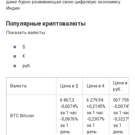
даже бурно развивающая свою цифровую экономику
Индия.
Популярные криптовалюты
Показать валюты:
$
€
руб.
Цена в
Валюта
Цена в $
Цена в €
руб.
6 867,3
6 279,94
507 759,3
-0,0074%
+0,2145%
-0,0074%
за 1 час
за 1 час
за 1 час
BTC Bitcoin
-0,0876%
-0,2307%
-0,3227%
за 1
за 1
за 1
день
день
день