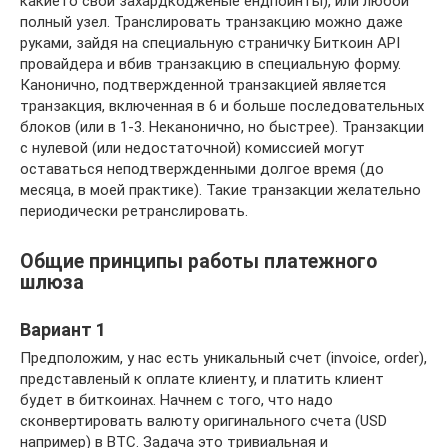
какието свои захардкодженые ендпоинты), или любой
полный узел. Транслировать транзакцию можно даже
руками, зайдя на специальную страничку Биткоин API
провайдера и вбив транзакцию в специальную форму.
Канонично, подтвержденной транзакцией является
транзакция, включенная в 6 и больше последовательных
блоков (или в 1-3. Неканонично, но быстрее). Транзакции
с нулевой (или недостаточной) комиссией могут
оставаться неподтвержденными долгое время (до
месяца, в моей практике). Такие транзакции желательно
периодически ретранслировать.
Общие принципы работы платежного
шлюза
Вариант 1
Предположим, у нас есть уникальный счет (invoice, order),
представленый к оплате клиенту, и платить клиент
будет в биткоинах. Начнем с того, что надо
сконвертировать валюту оригинального счета (USD
например) в BTC. Задача это тривиальная и