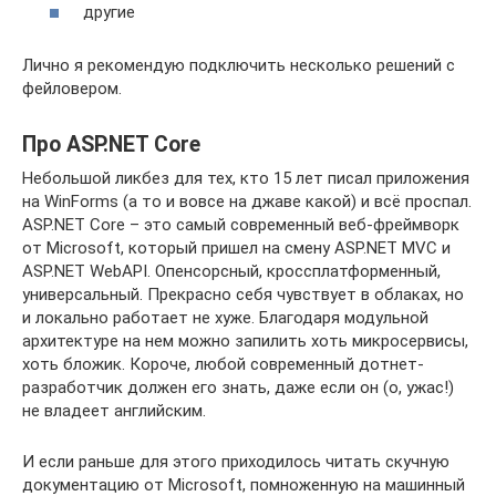
другие
Лично я рекомендую подключить несколько решений с
фейловером.
Про ASP.NET Core
Небольшой ликбез для тех, кто 15 лет писал приложения
на WinForms (а то и вовсе на джаве какой) и всё проспал.
ASP.NET Core – это самый современный веб-фреймворк
от Microsoft, который пришел на смену ASP.NET MVC и
ASP.NET WebAPI. Опенсорсный, кроссплатформенный,
универсальный. Прекрасно себя чувствует в облаках, но
и локально работает не хуже. Благодаря модульной
архитектуре на нем можно запилить хоть микросервисы,
хоть бложик. Короче, любой современный дотнет-
разработчик должен его знать, даже если он (о, ужас!)
не владеет английским.
И если раньше для этого приходилось читать скучную
документацию от Microsoft, помноженную на машинный