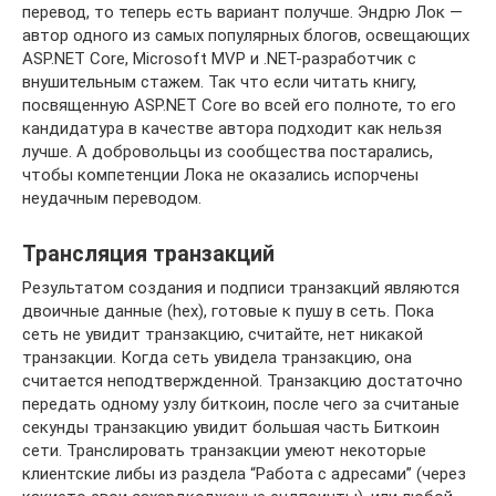
перевод, то теперь есть вариант получше. Эндрю Лок —
автор одного из самых популярных блогов, освещающих
ASP.NET Core, Microsoft MVP и .NET-разработчик с
внушительным стажем. Так что если читать книгу,
посвященную ASP.NET Core во всей его полноте, то его
кандидатура в качестве автора подходит как нельзя
лучше. А добровольцы из сообщества постарались,
чтобы компетенции Лока не оказались испорчены
неудачным переводом.
Трансляция транзакций
Результатом создания и подписи транзакций являются
двоичные данные (hex), готовые к пушу в сеть. Пока
сеть не увидит транзакцию, считайте, нет никакой
транзакции. Когда сеть увидела транзакцию, она
считается неподтвержденной. Транзакцию достаточно
передать одному узлу биткоин, после чего за считаные
секунды транзакцию увидит большая часть Биткоин
сети. Транслировать транзакции умеют некоторые
клиентские либы из раздела “Работа с адресами” (через