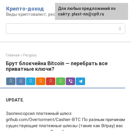
Перейти
Крипто-доход
Для любых предложений по
к
Виды криптовалют, ресурсы и сервисы
сайту: plast-nn@cp9.ru
контенту
Поиск:
Главная
»
Ресурсы
Брут блокчейна Bitcoin — перебрать все
приватные ключи?
UPDATE.
Заопенсорсил платежный шлюз:
github.com/Overtorment/Cashier-BTC По разным причинам
существующие платежные шлюзы (такие как Bitpay) вас