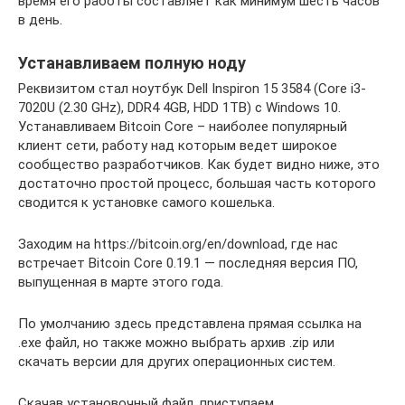
время его работы составляет как минимум шесть часов
в день.
Устанавливаем полную ноду
Реквизитом стал ноутбук Dell Inspiron 15 3584 (Core i3-
7020U (2.30 GHz), DDR4 4GB, HDD 1TB) с Windows 10.
Устанавливаем Bitcoin Core – наиболее популярный
клиент сети, работу над которым ведет широкое
сообщество разработчиков. Как будет видно ниже, это
достаточно простой процесс, большая часть которого
сводится к установке самого кошелька.
Заходим на https://bitcoin.org/en/download, где нас
встречает Bitcoin Core 0.19.1 — последняя версия ПО,
выпущенная в марте этого года.
По умолчанию здесь представлена прямая ссылка на
.exe файл, но также можно выбрать архив .zip или
скачать версии для других операционных систем.
Скачав установочный файл, приступаем