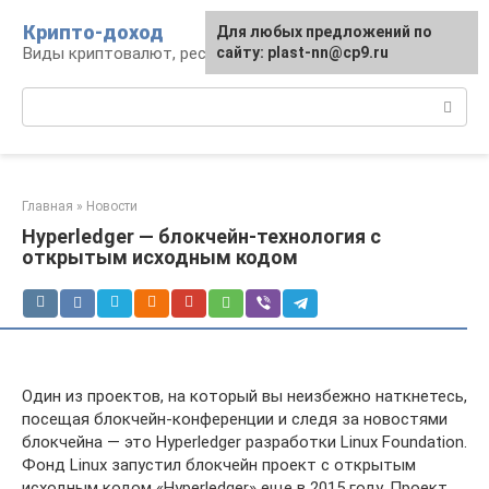
Перейти
Крипто-доход
Для любых предложений по
к
Виды криптовалют, ресурсы и сервисы
сайту: plast-nn@cp9.ru
контенту
Поиск:
Главная
»
Новости
Hyperledger — блокчейн-технология с
открытым исходным кодом
Один из проектов, на который вы неизбежно наткнетесь,
посещая блокчейн-конференции и следя за новостями
блокчейна — это Hyperledger разработки Linux Foundation.
Фонд Linux запустил блокчейн проект с открытым
исходным кодом «Hyperledger» еще в 2015 году. Проект