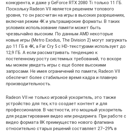
конкурента, и даже у GeForce RTX 2080 Ti только 11 ГБ.
Поскольку Radeon VII является решением топового
уровня, то он рассчитан на игры в высоких разрешениях,
включая режим 4K и ультраширокие форматы. В таких
условиях использование памяти может быть
чрезвычайно высоким. По данным AMD некоторые
новые игры (Metro Exodus, The Division 2) могут загружать
до 11 ГБ в 4K, а Far Cry 5 с HD-текстурами использует до
12,9 ГБ. А если рассматривать тенденцию к
постепенному росту системных требований, то вскоре
мы можем увидеть игры с еще более высокими
запросами. Не имея ограничений по памяти, Radeon VII
обеспечит более стабильное время кадра и плавную
производительность.
Radeon VII не только игровой ускоритель, это также
устройство для тех, кто создает контент и для
профессионалов. В частности, это мощный ускоритель
для редактирования видео или рендеринга. При работе с
видео формата 8K преимущество нового флагмана
относительно старых решений составляет 27–29% в