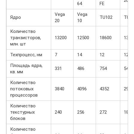
2080
64
FE
Vega
Vega
Ядро
TU102
TU1
20
10
Количество
транзисторов,
13200
12500
18600
1360
млн. шт
Техпроцесс, нм
7
14
12
12
Площадь ядра,
331
486
754
545
кв. мм
Количество
потоковых
3840
4096
4352
2944
процессоров
Количество
текстурных
240
256
272
184
блоков
Количество