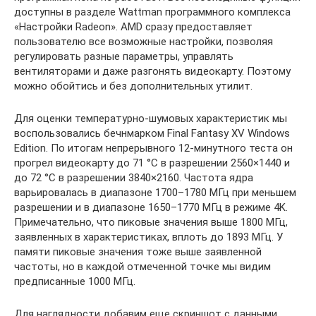
доступны в разделе Wattman программного комплекса
«Настройки Radeon». AMD сразу предоставляет
пользователю все возможные настройки, позволяя
регулировать разные параметры, управлять
вентиляторами и даже разгонять видеокарту. Поэтому
можно обойтись и без дополнительных утилит.
Для оценки температурно-шумовых характеристик мы
воспользовались бечнмарком Final Fantasy XV Windows
Edition. По итогам непрерывного 12-минутного теста он
прогрел видеокарту до 71 °C в разрешении 2560×1440 и
до 72 °C в разрешении 3840×2160. Частота ядра
варьировалась в диапазоне 1700–1780 МГц при меньшем
разрешении и в диапазоне 1650–1770 МГц в режиме 4K.
Примечательно, что пиковые значения выше 1800 МГц,
заявленных в характеристиках, вплоть до 1893 МГц. У
памяти пиковые значения тоже выше заявленной
частоты, но в каждой отмеченной точке мы видим
предписанные 1000 МГц.
Для наглядности добавим еще скриншот с данными