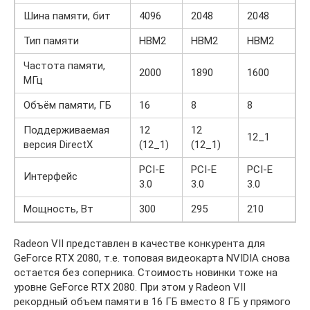
Шина памяти, бит
4096
2048
2048
Тип памяти
HBM2
HBM2
HBM2
Частота памяти,
2000
1890
1600
МГц
Объём памяти, ГБ
16
8
8
Поддерживаемая
12
12
12_1
версия DirectX
(12_1)
(12_1)
PCI-E
PCI-E
PCI-E
Интерфейс
3.0
3.0
3.0
Мощность, Вт
300
295
210
Radeon VII представлен в качестве конкурента для
GeForce RTX 2080, т.е. топовая видеокарта NVIDIA снова
остается без соперника. Стоимость новинки тоже на
уровне GeForce RTX 2080. При этом у Radeon VII
рекордный объем памяти в 16 ГБ вместо 8 ГБ у прямого