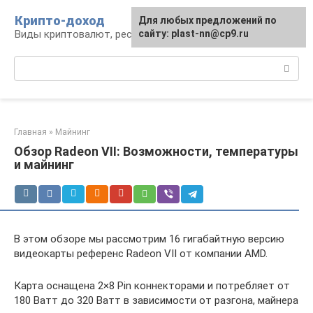
Перейти
Крипто-доход
Для любых предложений по
к
Виды криптовалют, ресурсы и сервисы
сайту: plast-nn@cp9.ru
контенту
Поиск:
Главная
»
Майнинг
Обзор Radeon VII: Возможности, температуры
и майнинг
В этом обзоре мы рассмотрим 16 гигабайтную версию
видеокарты референс Radeon VII от компании AMD.
Карта оснащена 2×8 Pin коннекторами и потребляет от
180 Ватт до 320 Ватт в зависимости от разгона, майнера