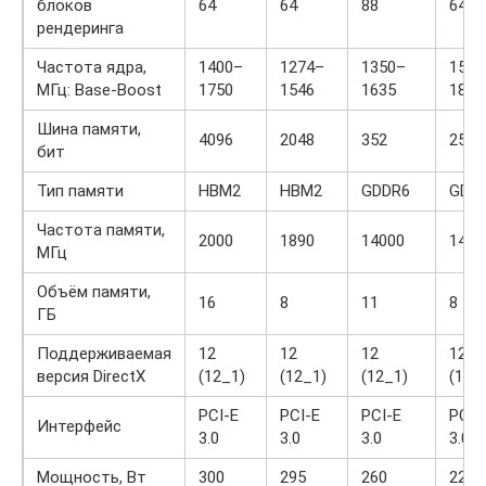
блоков
64
64
88
64
рендеринга
Частота ядра,
1400–
1274–
1350–
1515
МГц: Base-Boost
1750
1546
1635
1800
Шина памяти,
4096
2048
352
256
бит
Тип памяти
HBM2
HBM2
GDDR6
GDD
Частота памяти,
2000
1890
14000
1400
МГц
Объём памяти,
16
8
11
8
ГБ
Поддерживаемая
12
12
12
12
версия DirectX
(12_1)
(12_1)
(12_1)
(12_
PCI-E
PCI-E
PCI-E
PCI-
Интерфейс
3.0
3.0
3.0
3.0
Мощность, Вт
300
295
260
225