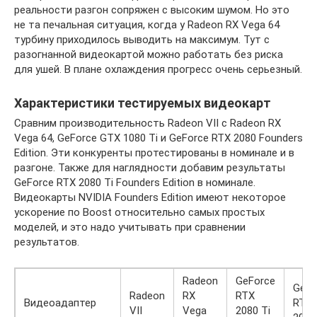
реальности разгон сопряжен с высоким шумом. Но это
не та печальная ситуация, когда у Radeon RX Vega 64
турбину приходилось выводить на максимум. Тут с
разогнанной видеокартой можно работать без риска
для ушей. В плане охлаждения прогресс очень серьезный.
Характеристики тестируемых видеокарт
Сравним производительность Radeon VII с Radeon RX
Vega 64, GeForce GTX 1080 Ti и GeForce RTX 2080 Founders
Edition. Эти конкуренты протестированы в номинале и в
разгоне. Также для наглядности добавим результаты
GeForce RTX 2080 Ti Founders Edition в номинале.
Видеокарты NVIDIA Founders Edition имеют некоторое
ускорение по Boost относительно самых простых
моделей, и это надо учитывать при сравнении
результатов.
Radeon
GeForce
GeFo
Radeon
RX
RTX
Видеоадаптер
RTX
VII
Vega
2080 Ti