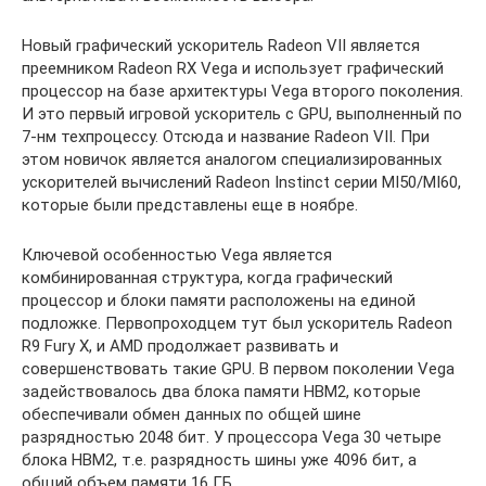
Новый графический ускоритель Radeon VII является
преемником Radeon RX Vega и использует графический
процессор на базе архитектуры Vega второго поколения.
И это первый игровой ускоритель с GPU, выполненный по
7-нм техпроцессу. Отсюда и название Radeon VII. При
этом новичок является аналогом специализированных
ускорителей вычислений Radeon Instinct серии MI50/MI60,
которые были представлены еще в ноябре.
Ключевой особенностью Vega является
комбинированная структура, когда графический
процессор и блоки памяти расположены на единой
подложке. Первопроходцем тут был ускоритель Radeon
R9 Fury X, и AMD продолжает развивать и
совершенствовать такие GPU. В первом поколении Vega
задействовалось два блока памяти HBM2, которые
обеспечивали обмен данных по общей шине
разрядностью 2048 бит. У процессора Vega 30 четыре
блока HBM2, т.е. разрядность шины уже 4096 бит, а
общий объем памяти 16 ГБ.