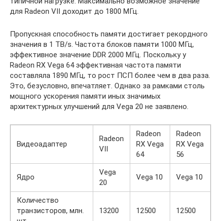
типичной нагрузке. Максимально возможное значение
для Radeon VII доходит до 1800 МГц.
Пропускная способность памяти достигает рекордного
значения в 1 TB/s. Частота блоков памяти 1000 МГц,
эффективное значение DDR 2000 МГц. Поскольку у
Radeon RX Vega 64 эффективная частота памяти
составляла 1890 МГц, то рост ПСП более чем в два раза.
Это, безусловно, впечатляет. Однако за рамками столь
мощного ускорения памяти иных значимых
архитектурных улучшений для Vega 20 не заявлено.
Radeon
Radeon
Radeon
Видеоадаптер
RX Vega
RX Vega
VII
64
56
Vega
Ядро
Vega 10
Vega 10
20
Количество
транзисторов, млн.
13200
12500
12500
шт