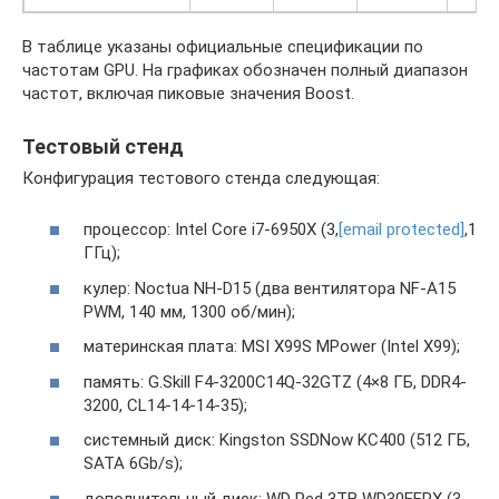
В таблице указаны официальные спецификации по
частотам GPU. На графиках обозначен полный диапазон
частот, включая пиковые значения Boost.
Тестовый стенд
Конфигурация тестового стенда следующая:
процессор: Intel Core i7-6950X (3,
[email protected]
,1
ГГц);
кулер: Noctua NH-D15 (два вентилятора NF-A15
PWM, 140 мм, 1300 об/мин);
материнская плата: MSI X99S MPower (Intel X99);
память: G.Skill F4-3200C14Q-32GTZ (4×8 ГБ, DDR4-
3200, CL14-14-14-35);
системный диск: Kingston SSDNow KC400 (512 ГБ,
SATA 6Gb/s);
дополнительный диск: WD Red 3TB WD30EFRX (3