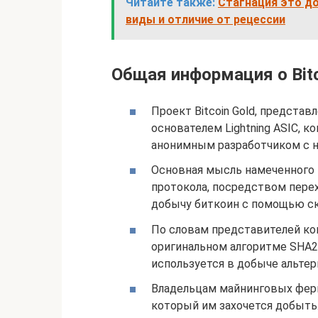
Читайте также:
Стагнация это д
виды и отличие от рецессии
Общая информация о Bitc
Проект Bitcoin Gold, предста
основателем Lightning ASIC, к
анонимным разработчиком с н
Основная мысль намеченного 
протокола, посредством перех
добычу биткоин с помощью ск
По словам представителей ко
оригинальном алгоритме SHA256
используется в добыче альте
Владельцам майнинговых ферм
который им захочется добыть.