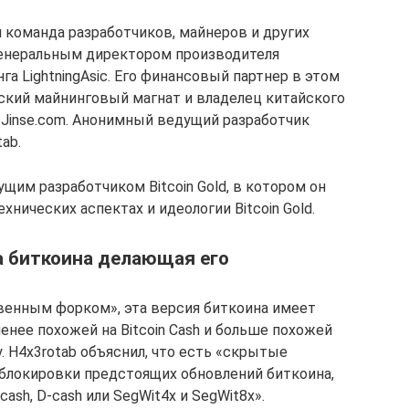
я команда разработчиков, майнеров и других
генеральным директором производителя
га LightningAsic. Его финансовый партнер в этом
йский майнинговый магнат и владелец китайского
 Jinse.com. Анонимный ведущий разработчик
ab.
им разработчиком Bitcoin Gold, в котором он
нических аспектах и идеологии Bitcoin Gold.
а биткоина делающая его
венным форком», эта версия биткоина имеет
енее похожей на Bitcoin Cash и больше похожей
. H4x3rotab объяснил, что есть «скрытые
блокировки предстоящих обновлений биткоина,
ash, D-cash или SegWit4x и SegWit8x».