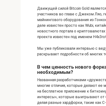
Движущей силой Bitcoin Gold являетс
участников во главе с Джеком Ляо, 
майнингового оборудования из Гонкон
деле известен просто как Wubi, кита
новостного портала о криптовалютах
проекта известен под именем H4x3rot
Мы уже публиковали интервью с ведущ
раскрывает подробности об многих тех
В чем ценность нового форк
необходимым?
Названная разработчиками «дружест
многие отличия, которые делают ее м
на бесплатное приложение к биткоину
интересы», которые выигрывают от 
делая разные хардфорки, такие как C-c