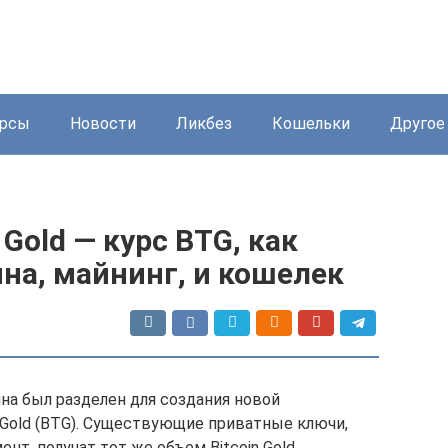
урсы
Новости
Ликбез
Кошельки
Другое
Gold — курс BTG, как
на, майнинг, и кошелек
ина был разделен для создания новой
 Gold (BTG). Существующие приватные ключи,
т, получат тот же объем Bitcoin Gold.