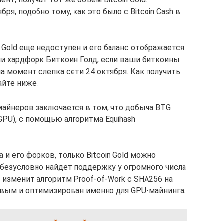
я, подобно тому, как это было с Bitcoin Cash в
 Gold еще недоступен и его баланс отображается
и хардфорк Биткоин Голд, если ваши биткоины
на момент слепка сети 24 октября. Как получить
айте ниже.
 майнеров заключается в том, что добыча BTG
PU), с помощью алгоритма Equihash
 и его форков, только Bitcoin Gold можно
безусловно найдет поддержку у огромного числа
 изменит алгоритм Proof-of-Work с SHA256 на
чивым и оптимизирован именно для GPU-майнинга.