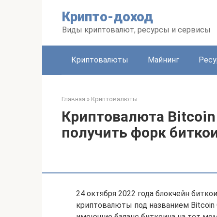
Перейти
Крипто-доход
к
контенту
Виды криптовалют, ресурсы и сервисы
Криптовалюты
Майнинг
Рес
Главная
»
Криптовалюты
Криптовалюта Bitcoin 
получить форк биткои
24 октября 2022 года блокчейн битко
криптовалюты под названием Bitcoin
имеющие баланс биткоина на тот момен