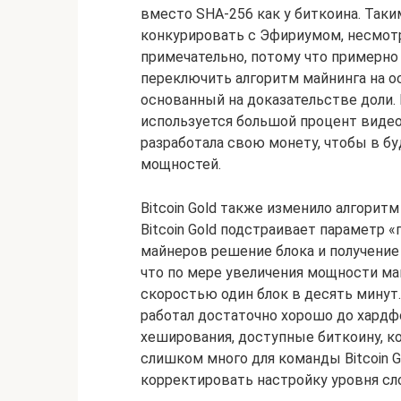
вместо SHA-256 как у биткоина. Таким
конкурировать с Эфириумом, несмотря
примечательно, потому что примерно 
переключить алгоритм майнинга на о
основанный на доказательстве доли.
используется большой процент видеок
разработала свою монету, чтобы в б
мощностей.
Bitcoin Gold также изменило алгорит
Bitcoin Gold подстраивает параметр «
майнеров решение блока и получение
что по мере увеличения мощности ма
скоростью один блок в десять минут
работал достаточно хорошо до хардфор
хеширования, доступные биткоину, к
слишком много для команды Bitcoin G
корректировать настройку уровня с