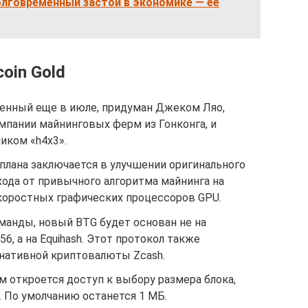
олговременный застой в экономике — ее
oin Gold
вленный еще в июле, придуман Джеком Ляо,
омпании майнинговых ферм из Гонконга, и
иком «h4x3».
плана заключается в улучшении оригинального
ода от привычного алгоритма майнинга на
оростных графических процессоров GPU.
манды, новый BTG будет основан не на
, а на Equihash. Этот протокол также
рнативной криптовалюты Zcash.
 откроется доступ к выбору размера блока,
 По умолчанию останется 1 МБ.