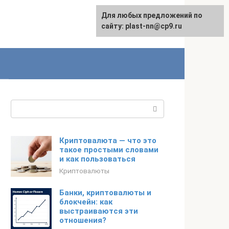
Для любых предложений по
сайту: plast-nn@cp9.ru
Поиск:
Криптовалюта — что это
такое простыми словами
и как пользоваться
Криптовалюты
Банки, криптовалюты и
блокчейн: как
выстраиваются эти
отношения?