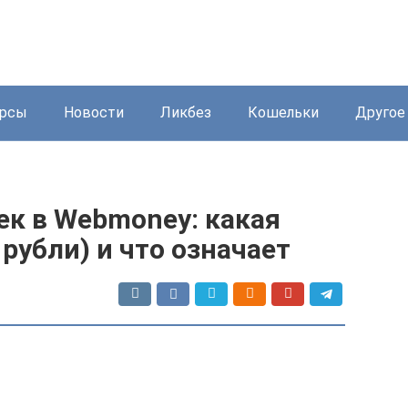
урсы
Новости
Ликбез
Кошельки
Другое
ек в Webmoney: какая
рубли) и что означает