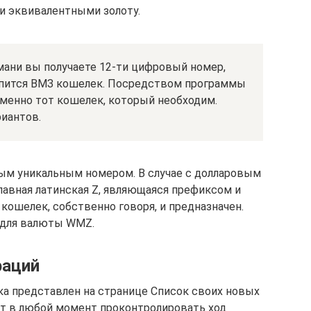
и эквивалентными золоту.
мани вы получаете 12-ти цифровый номер,
епится ВМЗ кошелек. Посредством программы
именно тот кошелек, который необходим.
риантов.
м уникальным номером. В случае с долларовым
авная латинская Z, являющаяся префиксом и
 кошелек, собственно говоря, и предназначен.
 для валюты WMZ.
раций
ка представлен на странице Список своих новых
ет в любой момент проконтролировать ход