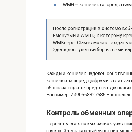
WMG – кошелек со средствам
После регистрации в системе веб
именуемый WM ID, к которому кр
WMKeeper Classic можно создать 
Здесь доступен выбор из семи ва
Каждый кошелек наделен собственны
кошельком перед цифрами стоит загл
обозначающая те средства, для каких
Например, Z490568827686 – кошелек
Контроль обменных опе
Перечень всех новых заявок участни
заявок. Здесь каждый участник мож